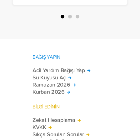
Halep, Hama, Humus ve İdlib
bölgelerinde zor şartlarda yaşayan
toplam 228 engelli bireye elektrikli
tekerlekli sandalye ulaştırdı.
BAĞIŞ YAPIN
Acil Yardım Bağışı Yap
Su Kuyusu Aç
Ramazan 2026
Kurban 2026
BİLGİ EDİNİN
Zekat Hesaplama
KVKK
Sıkça Sorulan Sorular