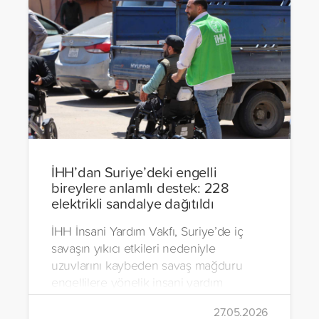
İHH’dan Suriye’deki engelli
bireylere anlamlı destek: 228
elektrikli sandalye dağıtıldı
İHH İnsani Yardım Vakfı, Suriye’de iç
savaşın yıkıcı etkileri nedeniyle
uzuvlarını kaybeden savaş mağduru
engellilere yönelik insani yardım
çalışmalarını aralıksız sürdürüyor. Vakıf,
27.05.2026
yürütülen son projeyle Suriye’nin Şam,