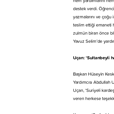
hem yardımlarını hem
destek verdi. Öğrenci
yazmalarını ve çoğu in
teslim ettiği emaneti
zulmün biran önce bi
Yavuz Selim’de yardım
Uçan: ‘Sultanbeyli ha
Başkan Hüseyin Keski
Yardımcısı Abdullah U
Uçan, ‘Suriyeli karde
veren herkese teşekk