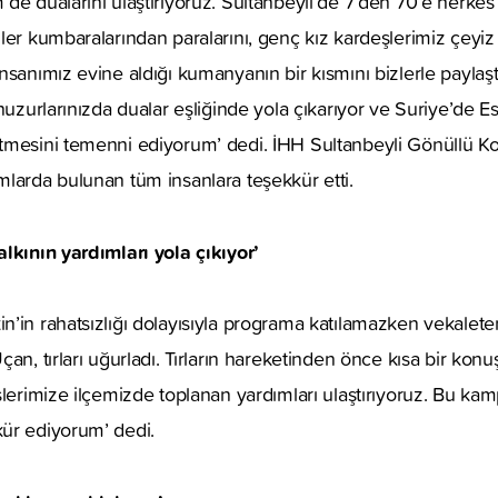
 de dualarını ulaştırıyoruz. Sultanbeyli’de 7’den 70’e herk
ler kumbaralarından paralarını, genç kız kardeşlerimiz çeyi
sanımız evine aldığı kumanyanın bir kısmını bizlerle paylaştı
 huzurlarınızda dualar eşliğinde yola çıkarıyor ve Suriye’de 
tmesini temenni ediyorum’ dedi. İHH Sultanbeyli Gönüllü K
larda bulunan tüm insanlara teşekkür etti.
lkının yardımları yola çıkıyor’
n’in rahatsızlığı dolayısıyla programa katılamazken vekalet
çan, tırları uğurladı. Tırların hareketinden önce kısa bir k
şlerimize ilçemizde toplanan yardımları ulaştırıyoruz. Bu k
ür ediyorum’ dedi.