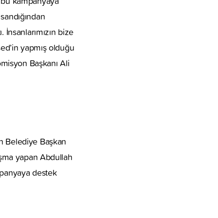
es bu kampanyaya
z sandığından
. İnsanlarımızın bize
Esed’in yapmış olduğu
omisyon Başkanı Ali
en Belediye Başkan
onuşma yapan Abdullah
ampanyaya destek