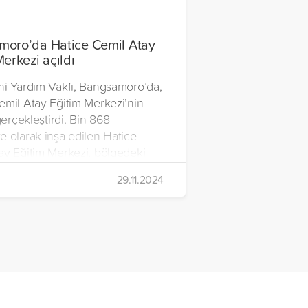
oro’da Hatice Cemil Atay
Merkezi açıldı
ni Yardım Vakfı, Bangsamoro’da,
emil Atay Eğitim Merkezi’nin
 gerçekleştirdi. Bin 868
e olarak inşa edilen Hatice
ay Eğitim Merkezi, bölgedeki
e barınma, eğitim ve ibadet
29.11.2024
ı sağlayacak geniş bir eğitim
larak hizmete açıldı.