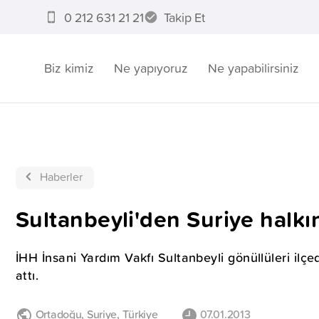
0 212 631 21 21
Takip Et
Biz kimiz
Ne yapıyoruz
Ne yapabilirsiniz
Haberler
Sultanbeyli'den Suriye halkı
İHH İnsani Yardım Vakfı Sultanbeyli gönüllüleri il
attı.
Ortadoğu
,
Suriye
,
Türkiye
07.01.2013