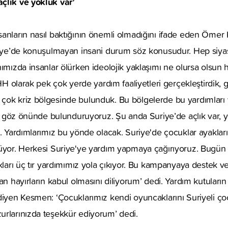
çlık ve yokluk var’
sanların nasıl baktığının önemli olmadığını ifade eden Öme
uriye’de konuşulmayan insani durum söz konusudur. Hep siyas
nımızda insanlar ölürken ideolojik yaklaşımı ne olursa olsun
İHH olarak pek çok yerde yardım faaliyetleri gerçekleştirdik,
çok kriz bölgesinde bulunduk. Bu bölgelerde bu yardımları
ını göz önünde bulunduruyoruz. Şu anda Suriye’de açlık var, 
. Yardımlarımız bu yönde olacak. Suriye'de çocuklar ayakları 
lüyor. Herkesi Suriye'ye yardım yapmaya çağırıyoruz. Bugün
ıkları üç tır yardımımız yola çıkıyor. Bu kampanyaya destek 
an hayırların kabul olmasını diliyorum’ dedi. Yardım kutuların
diyen Kesmen: ‘Çocuklarımız kendi oyuncaklarını Suriyeli ço
urlarınızda teşekkür ediyorum’ dedi.