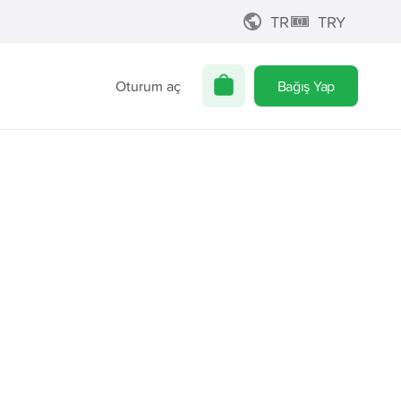
TR
TRY
Oturum aç
Bağış Yap