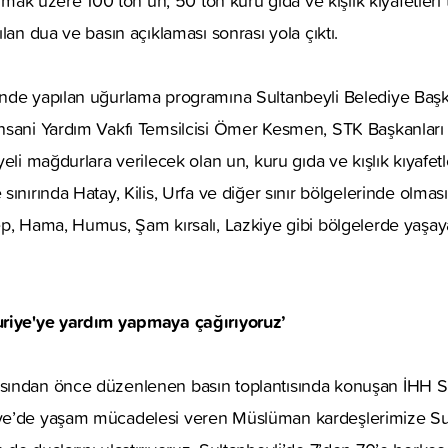
ılmak üzere 100 ton un, 50 ton kuru gıda ve kışlık kıyafetleri
lan dua ve basın açıklaması sonrası yola çıktı.
nde yapılan uğurlama programına Sultanbeyli Belediye Başk
nsani Yardım Vakfı Temsilcisi Ömer Kesmen, STK Başkanları 
eli mağdurlara verilecek olan un, kuru gıda ve kışlık kıyafetler
ınırında Hatay, Kilis, Urfa ve diğer sınır bölgelerinde olması 
ep, Hama, Humus, Şam kırsalı, Lazkiye gibi bölgelerde yaşay
uriye'ye yardım yapmaya çağırıyoruz’
ından önce düzenlenen basın toplantısında konuşan İHH S
e’de yaşam mücadelesi veren Müslüman kardeşlerimize Sult