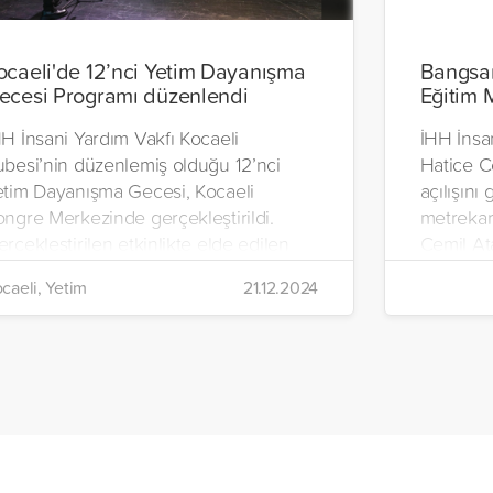
ocaeli'de 12’nci Yetim Dayanışma
Bangsam
ecesi Programı düzenlendi
Eğitim 
H İnsani Yardım Vakfı Kocaeli
İHH İnsa
ubesi’nin düzenlemiş olduğu 12’nci
Hatice C
etim Dayanışma Gecesi, Kocaeli
açılışını
ongre Merkezinde gerçekleştirildi.
metrekar
rçekleştirilen etkinlikte elde edilen
Cemil At
m gelir, Filistinli yetimler için
yetimler
caeli, Yetim
21.12.2024
llanılacak.
olanaklar
merkezi o