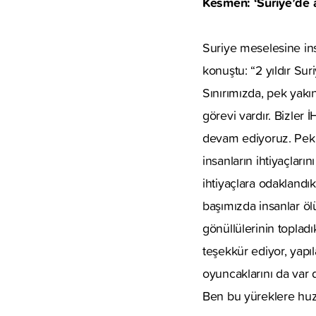
Kesmen: ‘Suriye’de a
Suriye meselesine in
konuştu: “2 yıldır S
Sınırımızda, pek yakı
görevi vardır. Bizler 
devam ediyoruz. Pek 
insanların ihtiyaçlar
ihtiyaçlara odaklandık
başımızda insanlar ö
gönüllülerinin toplad
teşekkür ediyor, yapıl
oyuncaklarını da var 
Ben bu yüreklere huz