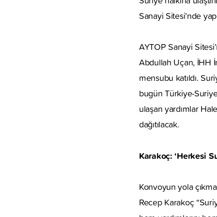
Suriye halkına ulaştır
Sanayi Sitesi’nde yapı
AYTOP Sanayi Sitesi’
Abdullah Uçan, İHH İ
mensubu katıldı. Suriy
bugün Türkiye-Suriye s
ulaşan yardımlar Hal
dağıtılacak.
Karakoç: ‘Herkesi S
Konvoyun yola çıkmas
Recep Karakoç “Suriy