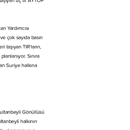
 taşıyan üç tır AYTOP
an Yardımcısı
ve çok sayıda basın
i taşıyan TIR'ların,
planlanıyor. Sınıra
an Suriye halkına
ultanbeyli Gönüllüsü
anbeyli halkının