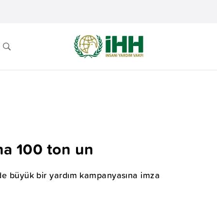
na 100 ton un
çede büyük bir yardım kampanyasına imza