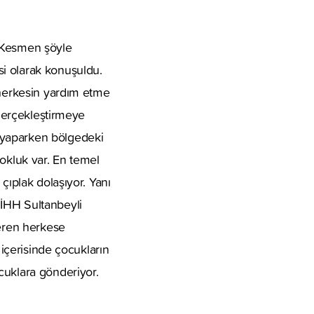
r Kesmen şöyle
i olarak konuşuldu.
 herkesin yardım etme
 gerçekleştirmeye
 yaparken bölgedeki
yokluk var. En temel
çıplak dolaşıyor. Yanı
 İHH Sultanbeyli
veren herkese
 içerisinde çocukların
cuklara gönderiyor.