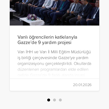
Vanlı öğrencilerin katkılarıyla
Gazze’de 9 yardım projesi
Van İHH ve Van İl Milli Eğitim Müdürlüğü
iş birliği çerçevesinde Gazze’ye yardım
organizasyonu gerçekleştirildi. Okullarda
düzenlenen programlardan elde edilen
gelirle Gazze’de 9 farklı alanda insani
yardım çalışmalarında bulunuldu.
20.01.2026