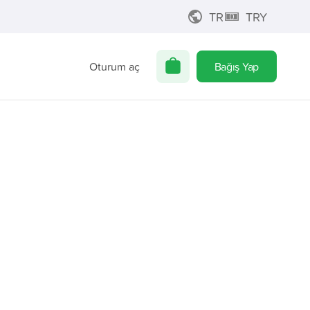
TR
TRY
Oturum aç
Bağış Yap