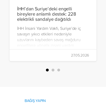
İHH’dan Suriye’deki engelli
bireylere anlamlı destek: 228
elektrikli sandalye dağıtıldı
İHH İnsani Yardım Vakfı, Suriye’de iç
savaşın yıkıcı etkileri nedeniyle
uzuvlarını kaybeden savaş mağduru
engellilere yönelik insani yardım
çalışmalarını aralıksız sürdürüyor. Vakıf,
27.05.2026
yürütülen son projeyle Suriye’nin Şam,
Halep, Hama, Humus ve İdlib
bölgelerinde zor şartlarda yaşayan
toplam 228 engelli bireye elektrikli
tekerlekli sandalye ulaştırdı.
BAĞIŞ YAPIN