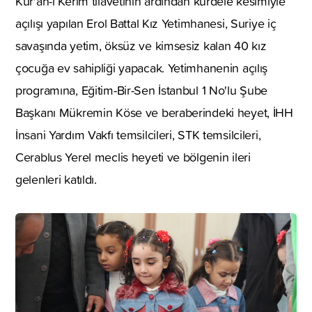
Kur'an-ı Kerim tilavetinin ardından kurdele kesimiyle
açılışı yapılan Erol Battal Kız Yetimhanesi, Suriye iç
savaşında yetim, öksüz ve kimsesiz kalan 40 kız
çocuğa ev sahipliği yapacak. Yetimhanenin açılış
programına, Eğitim-Bir-Sen İstanbul 1 No'lu Şube
Başkanı Mükremin Köse ve beraberindeki heyet, İHH
İnsani Yardım Vakfı temsilcileri, STK temsilcileri,
Cerablus Yerel meclis heyeti ve bölgenin ileri
gelenleri katıldı.