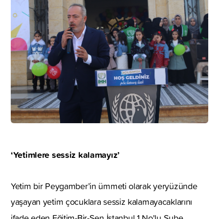
‘Yetimlere sessiz kalamayız’
Yetim bir Peygamber’in ümmeti olarak yeryüzünde
yaşayan yetim çocuklara sessiz kalamayacaklarını
ifade eden
Eğitim-Bir-Sen İstanbul 1 No'lu Şube