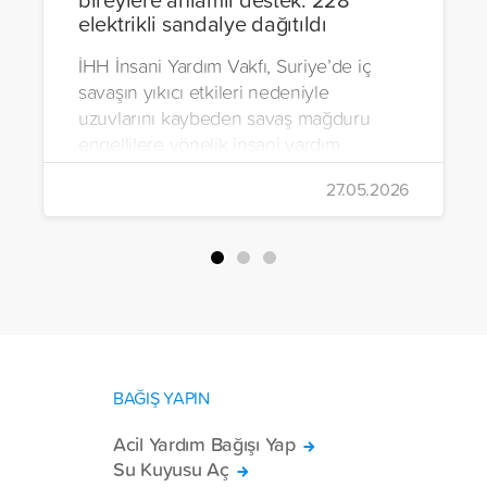
elektrikli sandalye dağıtıldı
İHH İnsani Yardım Vakfı, Suriye’de iç
savaşın yıkıcı etkileri nedeniyle
uzuvlarını kaybeden savaş mağduru
engellilere yönelik insani yardım
çalışmalarını aralıksız sürdürüyor. Vakıf,
27.05.2026
yürütülen son projeyle Suriye’nin Şam,
Halep, Hama, Humus ve İdlib
bölgelerinde zor şartlarda yaşayan
toplam 228 engelli bireye elektrikli
tekerlekli sandalye ulaştırdı.
BAĞIŞ YAPIN
Acil Yardım Bağışı Yap
Su Kuyusu Aç