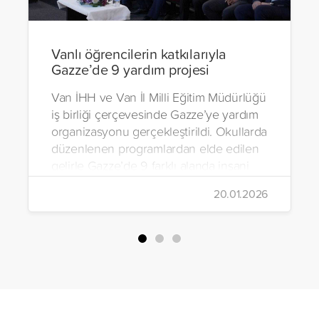
Vanlı öğrencilerin katkılarıyla
Gazze’de 9 yardım projesi
Van İHH ve Van İl Milli Eğitim Müdürlüğü
iş birliği çerçevesinde Gazze’ye yardım
organizasyonu gerçekleştirildi. Okullarda
düzenlenen programlardan elde edilen
gelirle Gazze’de 9 farklı alanda insani
yardım çalışmalarında bulunuldu.
20.01.2026