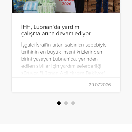
İHH, Lübnan’da yardım
çalışmalarına devam ediyor
İşgalci İsrail’in artan saldırıları sebebiyle
tarihinin en büyük insani krizlerinden
birini yaşayan Lübnan’da, yerinden
edilen siviller için yardım seferberliği
sürüyor. "Lübnan Acil Yardım Bekliyor"
kampanyası kapsamında çalışmalarına
29.07.2026
devam eden İHH İnsani Yardım Vakfı,
2026 yılı içerisinde ülkeye 80
konteynerlik insani yardım ulaştırdı.