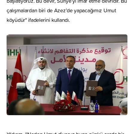
başlatıyoruz. Bu devir, Suriye’yi imar etme devridir. Bu
çalışmalardan biri de Azez’de yapacağımız Umut
köyüdür" ifadelerini kullandı.