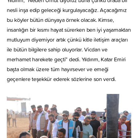
Yıldırım, “Neden Umut diyoruz buna çünkü orada bir
nesli inşa edip geleceği kurgulayacağız. Açacağımız
bu köyler bütün dünyaya örnek olacak. Kimse,
insanlığın bir kısmı hayat sürerken ben iyi yaşamaktan
mutluyum diyemiyor artık çünkü kitle iletişim araçları
ile bütün bilgilere sahip oluyorlar. Vicdan ve
merhamet harekete geçti” dedi. Yıldırım, Katar Emiri
başta olmak üzere tüm hayırsever ve emeği
geçenlere teşekkür ederek sözlerine son verdi.