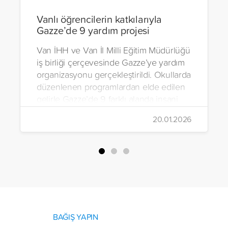
Vanlı öğrencilerin katkılarıyla
Gazze’de 9 yardım projesi
Van İHH ve Van İl Milli Eğitim Müdürlüğü
iş birliği çerçevesinde Gazze’ye yardım
organizasyonu gerçekleştirildi. Okullarda
düzenlenen programlardan elde edilen
gelirle Gazze’de 9 farklı alanda insani
yardım çalışmalarında bulunuldu.
20.01.2026
BAĞIŞ YAPIN