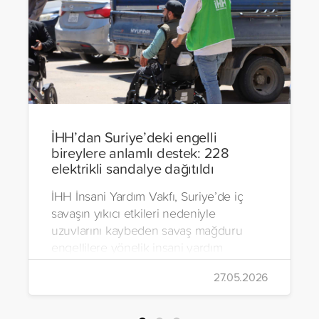
İHH’dan Suriye’deki engelli
bireylere anlamlı destek: 228
elektrikli sandalye dağıtıldı
İHH İnsani Yardım Vakfı, Suriye’de iç
savaşın yıkıcı etkileri nedeniyle
uzuvlarını kaybeden savaş mağduru
engellilere yönelik insani yardım
çalışmalarını aralıksız sürdürüyor. Vakıf,
27.05.2026
yürütülen son projeyle Suriye’nin Şam,
Halep, Hama, Humus ve İdlib
bölgelerinde zor şartlarda yaşayan