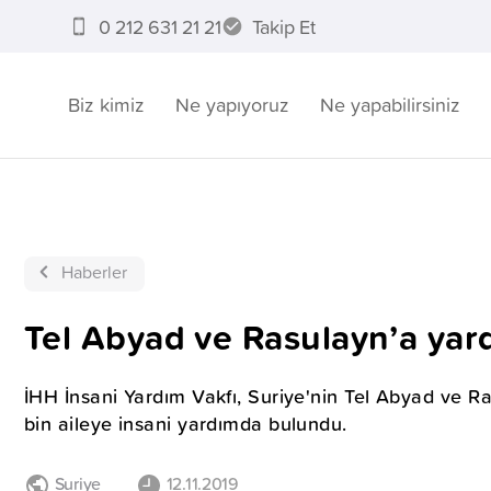
0 212 631 21 21
Takip Et
Biz kimiz
Ne yapıyoruz
Ne yapabilirsiniz
Haberler
Tel Abyad ve Rasulayn’a yar
İHH İnsani Yardım Vakfı, Suriye'nin Tel Abyad ve Ras
bin aileye insani yardımda bulundu.
Suriye
12.11.2019