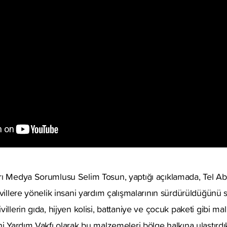
rı Medya Sorumlusu Selim Tosun, yaptığı açıklamada, Tel A
ivillere yönelik insani yardım çalışmalarının sürdürüldüğünü 
illerin gıda, hijyen kolisi, battaniye ve çocuk paketi gibi ma
ni Yardım Vakfı olarak bu malzemeleri bölge halkına ulaştır