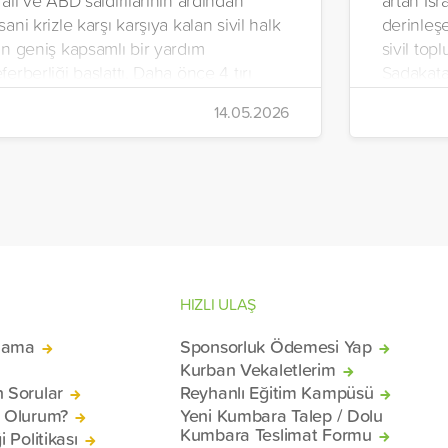
rail ve ABD saldırılarının ardından
artan İsra
sani krizle karşı karşıya kalan sivil halk
derinleşe
in geniş kapsamlı bir yardım
sivil top
ferberliği başlattı. Daha önce 4 tırı
Sadakata
an’a gönderen vakıf, ilaç, gıda kolisi ve
İnsani Ya
14.05.2026
emel ihtiyaç malzemelerinden oluşan 7
Yeryüzü 
rı daha ülkeye uğurladı.
hazırlana
malzemel
konteyne
mağduru 
Beyrut Li
HIZLI ULAŞ
lama
Sponsorluk Ödemesi Yap
Kurban Vekaletlerim
n Sorular
Reyhanlı Eğitim Kampüsü
ü Olurum?
Yeni Kumbara Talep / Dolu
Kumbara Teslimat Formu
i Politikası