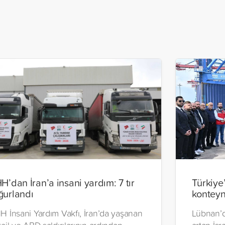
HH’dan İran’a insani yardım: 7 tır
Türkiye
ğurlandı
konteyn
H İnsani Yardım Vakfı, İran’da yaşanan
Lübnan’d