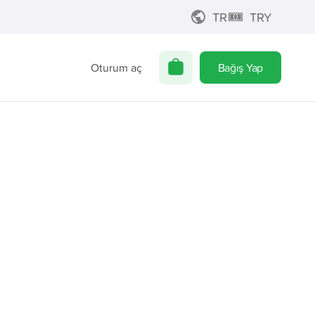
TR
TRY
Oturum aç
Bağış Yap