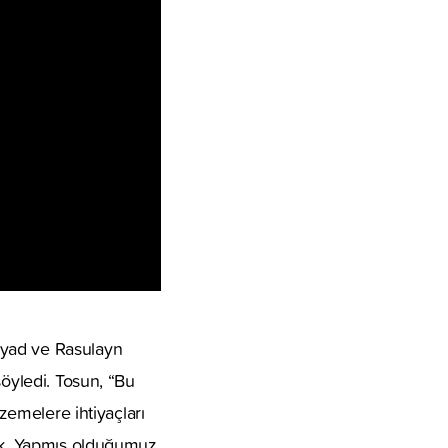
byad ve Rasulayn
söyledi. Tosun, “Bu
lzemelere ihtiyaçları
dık. Yapmış olduğumuz