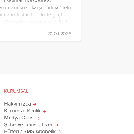
il saldırıları neticesinde
n insani krize karşı Türkiye’deki
lum kuruluşları harekete geçti.
şı Derneği organizesinde, İHH
rdım Vakfı, Yetim Vakfı ve
20.04.2026
Çocukları Derneği tarafından
n ve içerisinde acil ihtiyaç
erinin bulunduğu 38
rlik yardım gemisi, savaş
sivillere umut olmak üzere
manı’na ulaştı.
KURUMSAL
Hakkımızda
Kurumsal Kimlik
Medya Odası
Şube ve Temsilcilikler
Bülten / SMS Abonelik