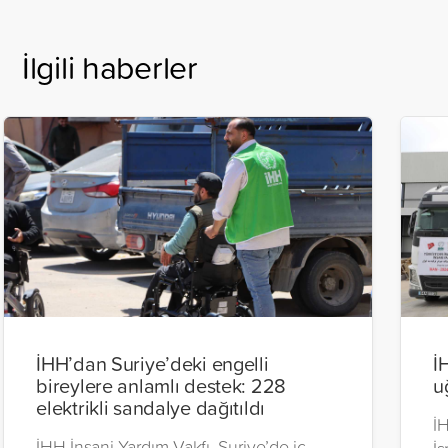
İlgili haberler
İHH’dan Suriye’deki engelli
İ
bireylere anlamlı destek: 228
u
elektrikli sandalye dağıtıldı
İH
İHH İnsani Yardım Vakfı, Suriye’de iç