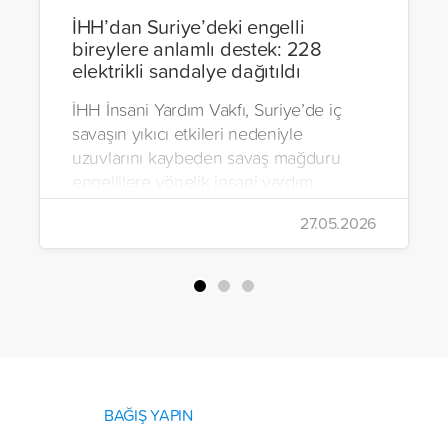
İHH’dan Suriye’deki engelli
bireylere anlamlı destek: 228
elektrikli sandalye dağıtıldı
İHH İnsani Yardım Vakfı, Suriye’de iç
savaşın yıkıcı etkileri nedeniyle
uzuvlarını kaybeden savaş mağduru
engellilere yönelik insani yardım
çalışmalarını aralıksız sürdürüyor. Vakıf,
27.05.2026
yürütülen son projeyle Suriye’nin Şam,
Halep, Hama, Humus ve İdlib
bölgelerinde zor şartlarda yaşayan
toplam 228 engelli bireye elektrikli
tekerlekli sandalye ulaştırdı.
BAĞIŞ YAPIN