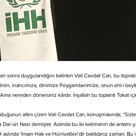
n sonra duygulandığını belirten Vali Cevdet Can, bu toprak
linin, inancımıza, dinimize Peygamberimize, onun ehl-i beyt
ma nereden dönersiniz kârdır. İnşallah bu toplantı Tokat için b
olduğunun altını çizen Vali Cevdet Can, konuşmasında; “Sizl
 Dar-ün Nasr demişler. Aslında bu iki kelimenin de anlamı ya
 aslında ‘İnsan Hak ve Hürriyetleri’dir baktığınız zaman. Bu