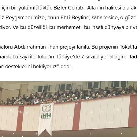
im için bir yükümlülüktür. Bizler Cenab-ı Allah’ın halifesi o
iz Peygamberimize, onun Ehl-i Beytine, sahabesine, o güzel 
or. Ve bu güzelliği, bu merhameti, bu insafı dünyaya bir yet
inatörü Abdurrahman İlhan projeyi tanıttı. Bu projenin Tokat’t
rak bu sayı ile Tokat’ın Türkiye’de 7. sırada yer aldığını if
 desteklerini bekliyoruz” dedi.