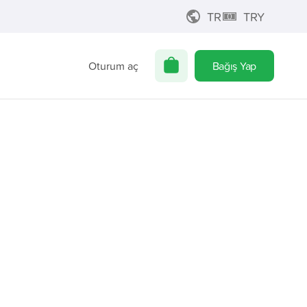
TR
TRY
Oturum aç
Bağış Yap