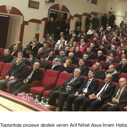
Toplantıda projeye destek veren Arif Nihat Asya İmam Hatip An