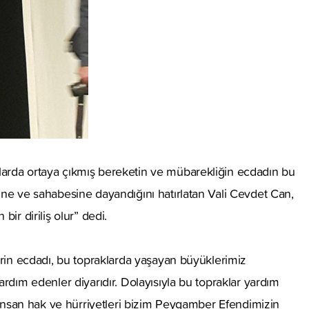
larda ortaya çıkmış bereketin ve mübarekliğin ecdadın bu
ine ve sahabesine dayandığını hatırlatan Vali Cevdet Can,
ir diriliş olur” dedi.
erin ecdadı, bu topraklarda yaşayan büyüklerimiz
rdım edenler diyarıdır. Dolayısıyla bu topraklar yardım
 insan hak ve hürriyetleri bizim Peygamber Efendimizin