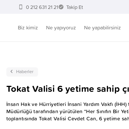
0 212 631 21 21
Takip Et
Biz kimiz
Ne yapıyoruz
Ne yapabilirsiniz
Haberler
Tokat Valisi 6 yetime sahip çı
İnsan Hak ve Hürriyetleri İnsani Yardım Vakfı (İHH) t
Müdürlüğü tarafından yürütülen “Her Sınıfın Bir Yet
toplantısında Tokat Valisi Cevdet Can, 6 yetime sahi