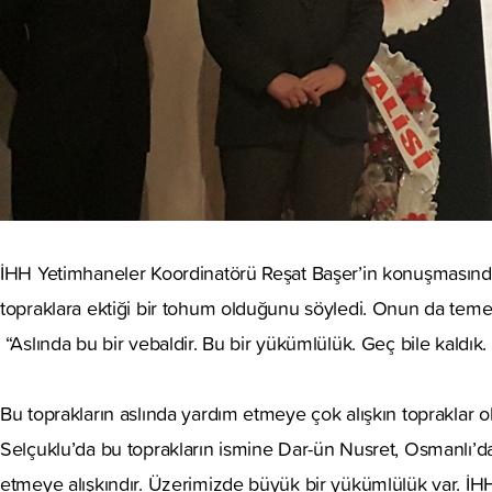
İHH Yetimhaneler Koordinatörü Reşat Başer’in konuşmasında
topraklara ektiği bir tohum olduğunu söyledi. Onun da teme
“Aslında bu bir vebaldir. Bu bir yükümlülük. Geç bile kaldık. A
Bu toprakların aslında yardım etmeye çok alışkın topraklar 
Selçuklu’da bu toprakların ismine Dar-ün Nusret, Osmanlı’da
etmeye alışkındır. Üzerimizde büyük bir yükümlülük var. İHH