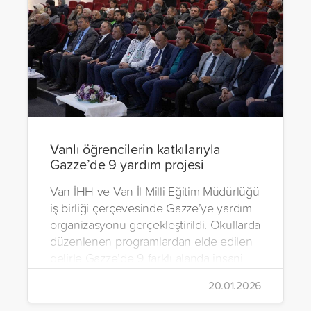
Vanlı öğrencilerin katkılarıyla
Gazze’de 9 yardım projesi
Van İHH ve Van İl Milli Eğitim Müdürlüğü
iş birliği çerçevesinde Gazze’ye yardım
organizasyonu gerçekleştirildi. Okullarda
düzenlenen programlardan elde edilen
gelirle Gazze’de 9 farklı alanda insani
yardım çalışmalarında bulunuldu.
20.01.2026