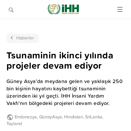
Haberler
Tsunaminin ikinci yılında
projeler devam ediyor
Güney Asya’da meydana gelen ve yaklaşık 250
bin kişinin hayatını kaybettiği tsunaminin
üzerinden iki yıl geçti. İHH İnsani Yardım
Vakfı’nın bölgedeki projeleri devam ediyor.
Endonezya
,
GüneyAsya
,
Hindistan
,
SriLanka
,
Tayland