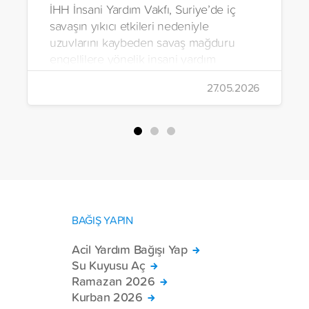
İHH İnsani Yardım Vakfı, Suriye’de iç
savaşın yıkıcı etkileri nedeniyle
uzuvlarını kaybeden savaş mağduru
engellilere yönelik insani yardım
çalışmalarını aralıksız sürdürüyor. Vakıf,
27.05.2026
yürütülen son projeyle Suriye’nin Şam,
Halep, Hama, Humus ve İdlib
bölgelerinde zor şartlarda yaşayan
toplam 228 engelli bireye elektrikli
tekerlekli sandalye ulaştırdı.
BAĞIŞ YAPIN
Acil Yardım Bağışı Yap
Su Kuyusu Aç
Ramazan 2026
Kurban 2026