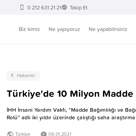
0 212 631 21 21
Takip Et
Biz kimiz
Ne yapıyoruz
Ne yapabilirsiniz
Haberler
Türkiye'de 10 Milyon Madde 
İHH İnsani Yardım Vakfı, “Madde Bağımlılığı ve Bağ
Rolü” adlı iki yıldır üzerinde çalıştığı saha araştırm
Türkiye
06.01.2021