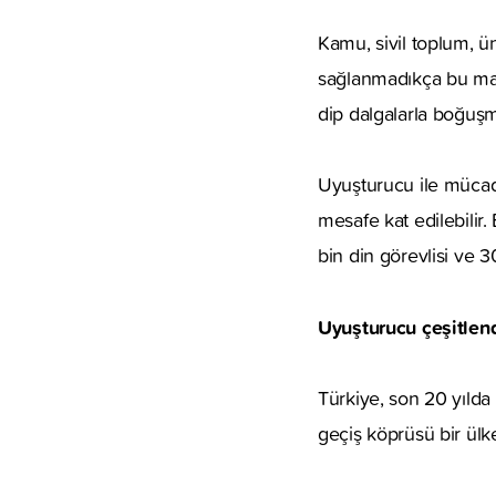
Kamu, sivil toplum, ü
sağlanmadıkça bu mad
dip dalgalarla boğuşm
Uyuşturucu ile mücade
mesafe kat edilebilir
bin din görevlisi ve 
Uyuşturucu çeşitlend
Türkiye, son 20 yılda
geçiş köprüsü bir ül