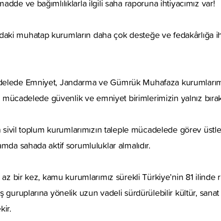
dde ve bağımlılıklarla ilgili saha raporuna ihtiyacımız var!
ki muhatap kurumların daha çok desteğe ve fedakârlığa ih
elede Emniyet, Jandarma ve Gümrük Muhafaza kurumlarımızı
ile mücadelede güvenlik ve emniyet birimlerimizin yalnız bıra
an sivil toplum kurumlarımızın taleple mücadelede görev üstl
amda sahada aktif sorumluluklar almalıdır.
 az bir kez, kamu kurumlarımız sürekli Türkiye’nin 81 ilinde ri
 guruplarına yönelik uzun vadeli sürdürülebilir kültür, sanat 
kir.