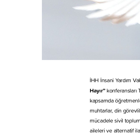
İHH İnsani Yardım Vakf
Hayır”
konferansları T
kapsamda öğretmenler, 
muhtarlar, din görevli
mücadele sivil toplum
aileleri ve alternatif