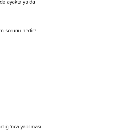
ede ayakta ya da
dam sorunu nedir?
anlığı’nca yapılması