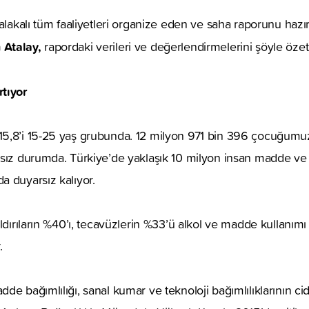
 alakalı tüm faaliyetleri organize eden ve saha raporunu haz
 Atalay,
rapordaki verileri ve değerlendirmelerini şöyle özet
tıyor
5,8’i 15-25 yaş grubunda. 12 milyon 971 bin 396 çocuğumu
sız durumda. Türkiye’de yaklaşık 10 milyon insan madde ve d
 duyarsız kalıyor.
ldırıların %40’ı, tecavüzlerin %33’ü alkol ve madde kullanımı 
.
de bağımlılığı, sanal kumar ve teknoloji bağımlılıklarının ci