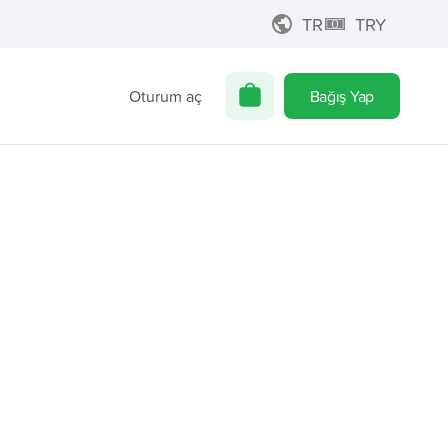
TR
TRY
Oturum aç
Bağış Yap