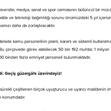
niversite, medya, sanat ve spor camiasının bütüncül bir müc
de ve teknoloji bağımlılığı sorunu önümüzdeki 5 yıl içerisi
amızı daha da zorlaştıracaktır.
lede kamu personelinin planlı, kararlı ve sistemli kullanılma
. Bu çerçevede görev alabilecek 50 bin 192 muhtar, 1 milyon
300 binden fazla emniyet personeli bulunmaktadır.
i: Geçiş güzergâhı üzerindeyiz!
 sürekli çeşitlenen birçok uyuşturucu ve uyarıcı maddenin ima
ke konumdadır.