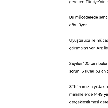
gereken Türkiye’nin ma
Bu mücadelede sahada
görülüyor.
Uyuşturucu ile mücad
çalışmaları var. Arz 
Sayıları 125 bini bul
sorun. STK’lar bu anl
STK’larımızın yılda en
mahallelerde 14-19 yaş
gerçekleştirmesi gere