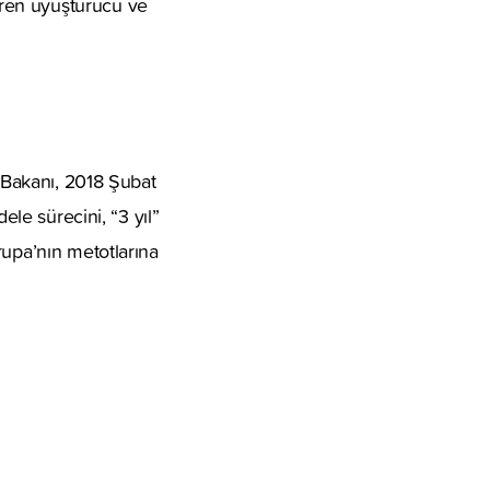
aren uyuşturucu ve
k Bakanı, 2018 Şubat
ele sürecini, “3 yıl”
rupa’nın metotlarına