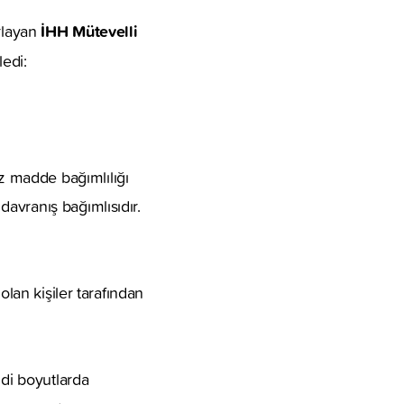
İHH Mütevelli
ırlayan
ledi:
z madde bağımlılığı
avranış bağımlısıdır.
olan kişiler tarafından
ddi boyutlarda