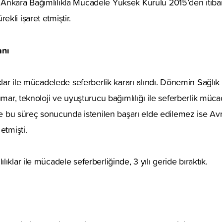
Ankara Bağımlılıkla Mücadele Yüksek Kurulu 2015’den itib
kli işaret etmiştir.
anı
ıklar ile mücadelede seferberlik kararı alındı. Dönemin Sağlı
umar, teknoloji ve uyuşturucu bağımlılığı ile seferberlik mücad
 ve bu süreç sonucunda istenilen başarı elde edilemez ise Av
etmişti.
ıklar ile mücadele seferberliğinde, 3 yılı geride bıraktık.