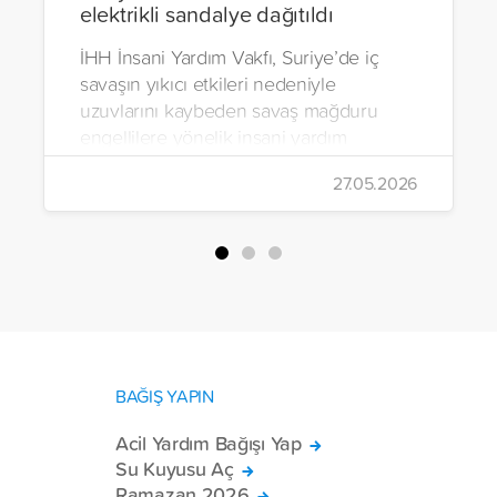
elektrikli sandalye dağıtıldı
İHH İnsani Yardım Vakfı, Suriye’de iç
savaşın yıkıcı etkileri nedeniyle
uzuvlarını kaybeden savaş mağduru
engellilere yönelik insani yardım
çalışmalarını aralıksız sürdürüyor. Vakıf,
27.05.2026
yürütülen son projeyle Suriye’nin Şam,
Halep, Hama, Humus ve İdlib
bölgelerinde zor şartlarda yaşayan
toplam 228 engelli bireye elektrikli
tekerlekli sandalye ulaştırdı.
BAĞIŞ YAPIN
Acil Yardım Bağışı Yap
Su Kuyusu Aç
Ramazan 2026