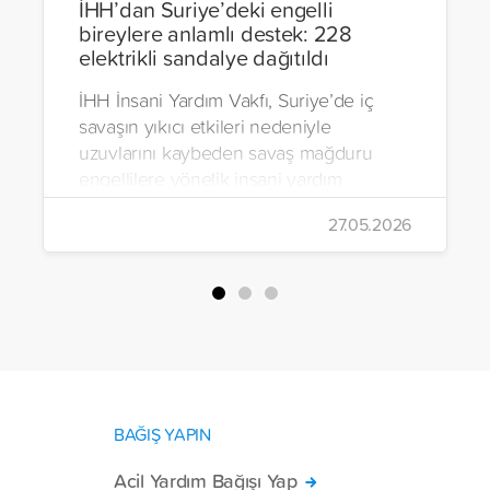
İHH’dan Suriye’deki engelli
bireylere anlamlı destek: 228
elektrikli sandalye dağıtıldı
İHH İnsani Yardım Vakfı, Suriye’de iç
savaşın yıkıcı etkileri nedeniyle
uzuvlarını kaybeden savaş mağduru
engellilere yönelik insani yardım
çalışmalarını aralıksız sürdürüyor. Vakıf,
27.05.2026
yürütülen son projeyle Suriye’nin Şam,
Halep, Hama, Humus ve İdlib
bölgelerinde zor şartlarda yaşayan
toplam 228 engelli bireye elektrikli
tekerlekli sandalye ulaştırdı.
BAĞIŞ YAPIN
Acil Yardım Bağışı Yap