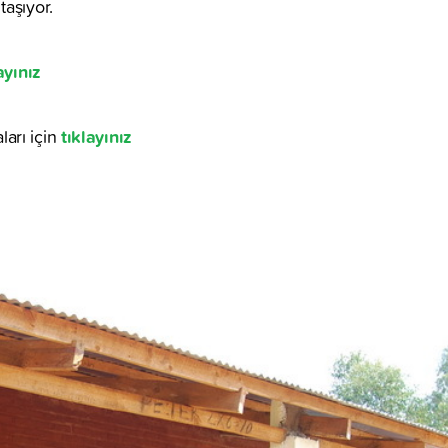
aşıyor.
ayınız
tıklayınız
arı için