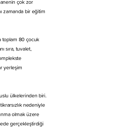
hanenin çok zor
nı zamanda bir eğitim
pta toplam 80 çocuk
 sıra, tuvalet,
Komplekste
r yerleşim
slu ülkelerinden biri.
tikrarsızlık nedeniyle
arınma olmak üzere
ede gerçekleştirdiği