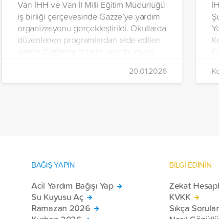
Van İHH ve Van İl Milli Eğitim Müdürlüğü
İH
iş birliği çerçevesinde Gazze’ye yardım
Ş
organizasyonu gerçekleştirildi. Okullarda
Y
düzenlenen programlardan elde edilen
K
gelirle Gazze’de 9 farklı alanda insani
Ge
yardım çalışmalarında bulunuldu.
tü
20.01.2026
Ko
ku
BAĞIŞ YAPIN
BİLGİ EDİNİN
Acil Yardım Bağışı Yap
Zekat Hesap
Su Kuyusu Aç
KVKK
Ramazan 2026
Sıkça Sorula
Kurban 2026
Nasıl Gönüll