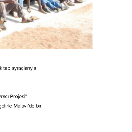
itap ayraçlarıyla
racı Projesi”
gelirle Malavi’de bir