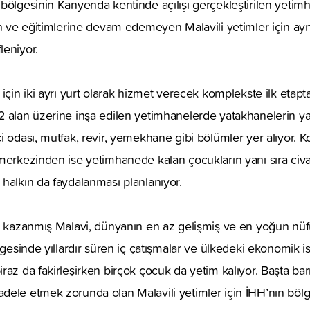
bölgesinin Kanyenda kentinde açılışı gerçekleştirilen yetim
an ve eğitimlerine devam edemeyen Malavili yetimler için ay
leniyor.
 için iki ayrı yurt olarak hizmet verecek komplekste ilk eta
 alan üzerine inşa edilen yetimhanelerde yatakhanelerin yanı
i odası, mutfak, revir, yemekhane gibi bölümler yer alıyor. 
merkezinden ise yetimhanede kalan çocukların yanı sıra civa
halkın da faydalanması planlanıyor.
ı kazanmış Malavi, dünyanın en az gelişmiş ve en yoğun nüfu
lgesinde yıllardır süren iç çatışmalar ve ülkedeki ekonomik is
raz da fakirleşirken birçok çocuk da yetim kalıyor. Başta b
ele etmek zorunda olan Malavili yetimler için İHH’nın bölg