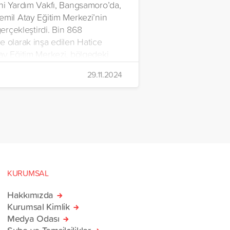
ni Yardım Vakfı, Bangsamoro’da,
emil Atay Eğitim Merkezi’nin
 gerçekleştirdi. Bin 868
e olarak inşa edilen Hatice
ay Eğitim Merkezi, bölgedeki
e barınma, eğitim ve ibadet
29.11.2024
ı sağlayacak geniş bir eğitim
larak hizmete açıldı.
KURUMSAL
Hakkımızda
Kurumsal Kimlik
Medya Odası
Şube ve Temsilcilikler