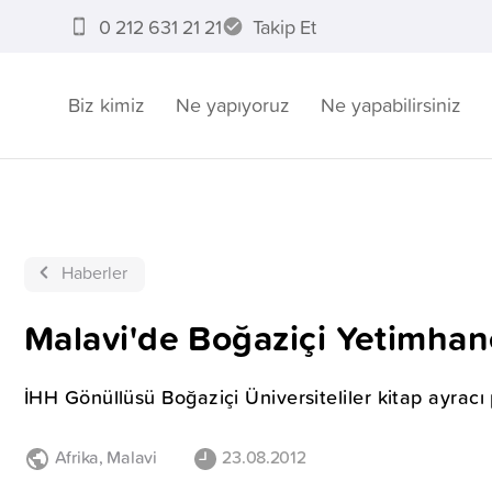
0 212 631 21 21
Takip Et
Biz kimiz
Ne yapıyoruz
Ne yapabilirsiniz
Haberler
Malavi'de Boğaziçi Yetimhane
İHH Gönüllüsü Boğaziçi Üniversiteliler kitap ayracı 
Afrika
,
Malavi
23.08.2012