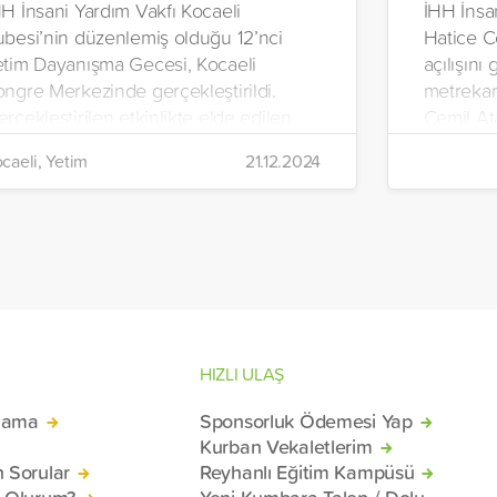
H İnsani Yardım Vakfı Kocaeli
İHH İnsa
ubesi’nin düzenlemiş olduğu 12’nci
Hatice C
etim Dayanışma Gecesi, Kocaeli
açılışını
ongre Merkezinde gerçekleştirildi.
metrekar
rçekleştirilen etkinlikte elde edilen
Cemil At
m gelir, Filistinli yetimler için
yetimler
caeli, Yetim
21.12.2024
llanılacak.
olanaklar
merkezi o
HIZLI ULAŞ
lama
Sponsorluk Ödemesi Yap
Kurban Vekaletlerim
n Sorular
Reyhanlı Eğitim Kampüsü
ü Olurum?
Yeni Kumbara Talep / Dolu