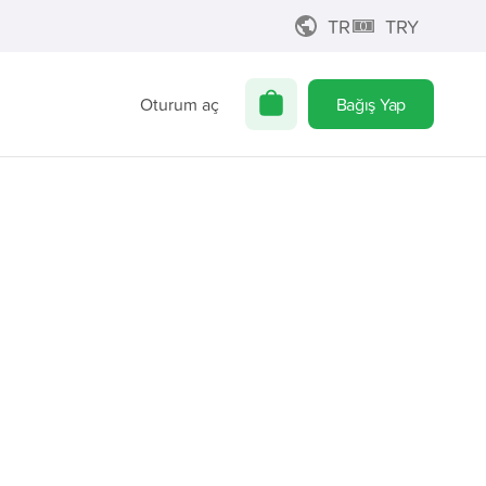
TR
TRY
Oturum aç
Bağış Yap