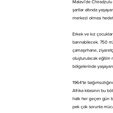
Malavi’de Chiradzulu 
şartlar altında yaşay
merkezi olması hedef
Erkek ve kız çocuklar
barınabilecek. 750 m2
çamaşırhane, ziyaretç
oluşturulacak eğitim 
bölgelerinde yaşayan 
1964'te bağımsızlığın
Afrika kıtasının bu bö
halk her geçen gün bi
pek çok sorunla mücad