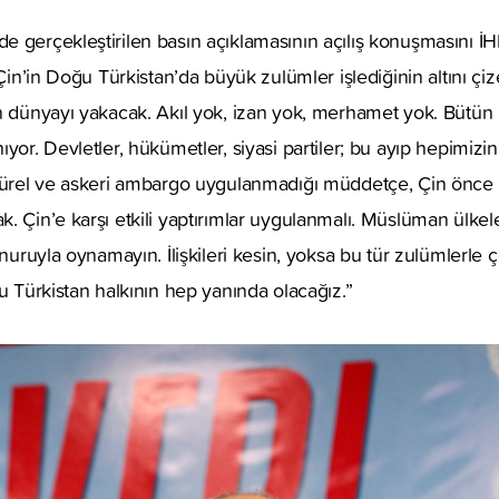
e gerçekleştirilen basın açıklamasının açılış konuşmasını İ
 Çin’in Doğu Türkistan’da büyük zulümler işlediğinin altını çiz
in dünyayı yakacak. Akıl yok, izan yok, merhamet yok. Bütün
yor. Devletler, hükümetler, siyasi partiler; bu ayıp hepimizin 
ltürel ve askeri ambargo uygulanmadığı müddetçe, Çin önce
. Çin’e karşı etkili yaptırımlar uygulanmalı. Müslüman ülkel
onuruyla oynamayın. İlişkileri kesin, yoksa bu tür zulümlerle ço
ğu Türkistan halkının hep yanında olacağız.”