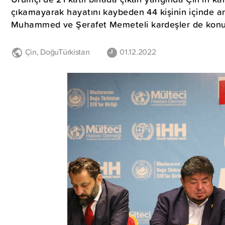
çıkamayarak hayatını kaybeden 44 kişinin içinde an
Muhammed ve Şerafet Memeteli kardeşler de konu
Çin
,
DoğuTürkistan
01.12.2022