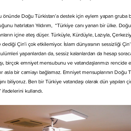
 önünde Doğu Türkistan’a destek için eylem yapan gruba bir
ğunu hatırlatan Yıldırım, “Türkiye canı yanan bir ülke. Doğu 
nların içine ateş düşer. Türküyle, Kürdüyle, Lazıyla, Çerkezi
 dediği Çin’i çok etkilemiyor. İslam dünyasının sessizliği Çin’i
 zulümleri yapanlardan da, sessiz kalanlardan da hesap sora
 birçok emniyet mensubunu ve vatandaşlarımızı rencide etti
avır asla bir camiayı bağlamaz. Emniyet mensuplarının Doğu T
ını biliyoruz. Ben bir Türkiye vatandaşı olarak dün yapılan çi
ifadelerini kullandı.