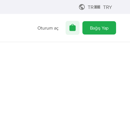
TR
TRY
Oturum aç
Bağış Yap