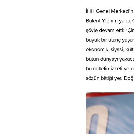
İHH Genel Merkezi’nd
Bülent Yıldırım yaptı.
şöyle devam etti: “Ç
büyük bir utanç yaşanı
ekonomik, siyasi, kü
bütün dünyayı yakacak
bu milletin izzeti ve 
sözün bittiği yer. Do