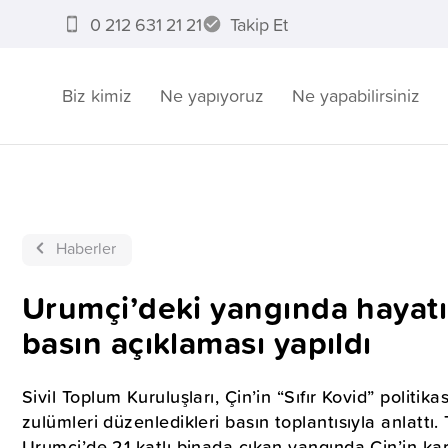
0 212 631 21 21
Takip Et
Biz kimiz
Ne yapıyoruz
Ne yapabilirsiniz
Haberler
Urumçi’deki yangında hayatı
basın açıklaması yapıldı
Sivil Toplum Kuruluşları, Çin’in “Sıfır Kovid” politik
zulümleri düzenledikleri basın toplantısıyla anlattı
Urumçi’de 21 katlı binada çıkan yangında Çin’in ka