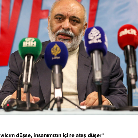
vılcım düşse, insanımızın içine ateş düşer”