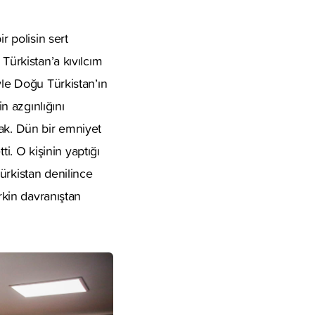
 polisin sert
Türkistan’a kıvılcım
yle Doğu Türkistan’ın
n azgınlığını
cak. Dün bir emniyet
. O kişinin yaptığı
ürkistan denilince
rkin davranıştan