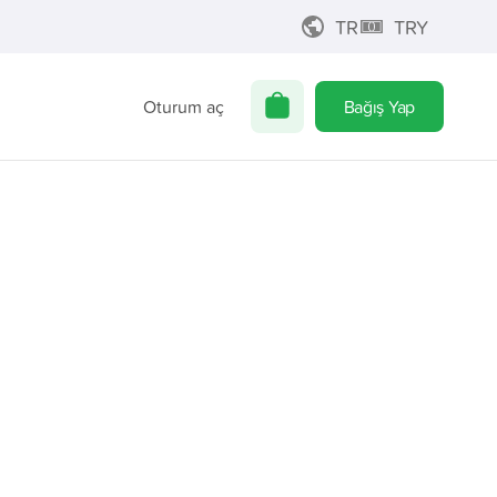
TR
TRY
Oturum aç
Bağış Yap