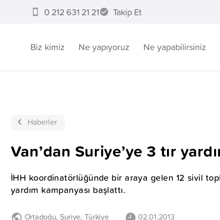
0 212 631 21 21
Takip Et
Biz kimiz
Ne yapıyoruz
Ne yapabilirsiniz
Haberler
Van’dan Suriye’ye 3 tır yard
İHH koordinatörlüğünde bir araya gelen 12 sivil to
yardım kampanyası başlattı.
Ortadoğu
,
Suriye
,
Türkiye
02.01.2013