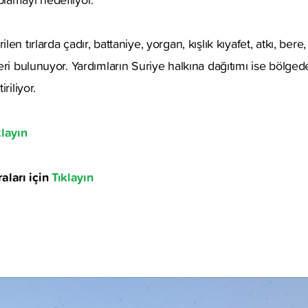
en tırlarda çadır, battaniye, yorgan, kışlık kıyafet, atkı, bere
eri bulunuyor. Yardımların Suriye halkına dağıtımı ise bölg
riliyor.
klayın
ları için
Tıklayın