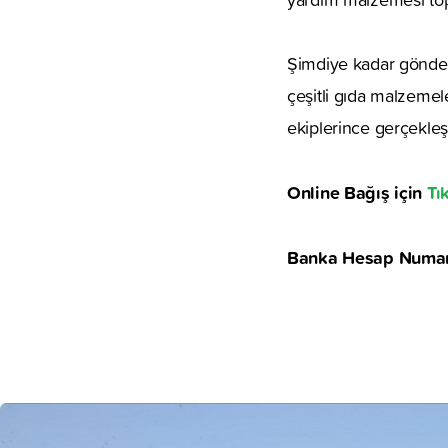
Şimdiye kadar gönderil
çeşitli gıda malzemel
ekiplerince gerçekleşti
Online Bağış için
Tı
Banka Hesap Numara