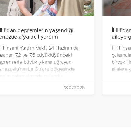
HH’dan depremlerin yaşandığı
İHH’dan
enezuela’ya acil yardım
aileye 
H İnsani Yardım Vakfı, 24 Haziran’da
İHH İnsan
aşanan 7.2 ve 7.5 büyüklüğündeki
çalışmal
epremlerle büyük yıkıma uğrayan
birçok il
enezuela’nın La Guiara bölgesinde
ailelere 
ardım çalışmalarında bulundu.
alışmalar kapsamında, sıcak yemek,
18.07.2026
me suyu, gıda kolisi ve hijyen paketi
ğıtımları yapıldı.