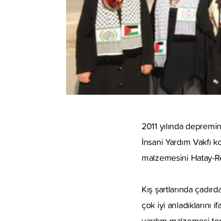
2011 yılında depremin
İnsani Yardım Vakfı ko
malzemesini Hatay-Re
Kış şartlarında çadırd
çok iyi anladıklarını
yardım malzemesi top