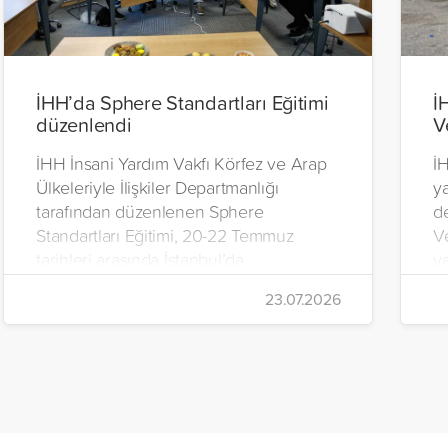
İHH’da Sphere Standartları Eğitimi
İ
düzenlendi
V
İHH İnsani Yardım Vakfı Körfez ve Arap
İH
Ülkeleriyle İlişkiler Departmanlığı
y
tarafından düzenlenen Sphere
d
Standartları Eğitimi, 20-22 Temmuz
V
tarihleri arasında İstanbul’da
y
gerçekleştirildi.
Ç
23.07.2026
iç
da