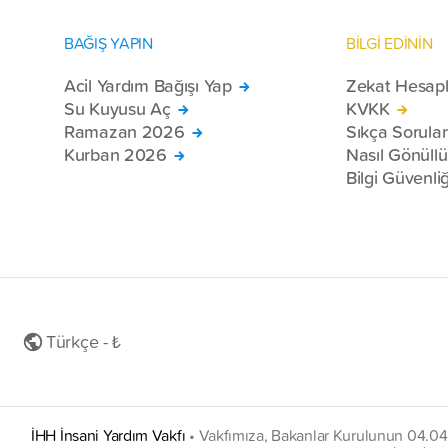
BAĞIŞ YAPIN
BİLGİ EDİNİN
Acil Yardım Bağışı Yap
Zekat Hesap
Su Kuyusu Aç
KVKK
Ramazan 2026
Sıkça Sorula
Kurban 2026
Nasıl Gönüll
Bilgi Güvenliğ
Türkçe - ₺
İHH İnsani Yardım Vakfı
•
Vakfımıza, Bakanlar Kurulunun 04.04.20