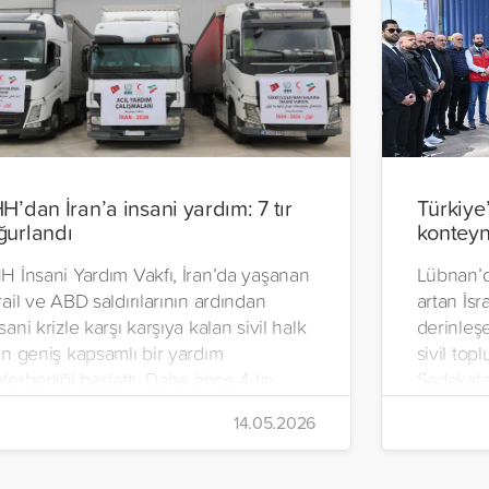
HH’dan İran’a insani yardım: 7 tır
Türkiye
ğurlandı
konteyn
H İnsani Yardım Vakfı, İran’da yaşanan
Lübnan’d
rail ve ABD saldırılarının ardından
artan İsra
sani krizle karşı karşıya kalan sivil halk
derinleşe
in geniş kapsamlı bir yardım
sivil top
ferberliği başlattı. Daha önce 4 tırı
Sadakata
an’a gönderen vakıf, ilaç, gıda kolisi ve
İnsani Ya
14.05.2026
emel ihtiyaç malzemelerinden oluşan 7
Yeryüzü 
rı daha ülkeye uğurladı.
hazırlana
malzemel