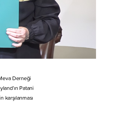
 Meva Derneği
yland’ın Patani
nin karşılanması