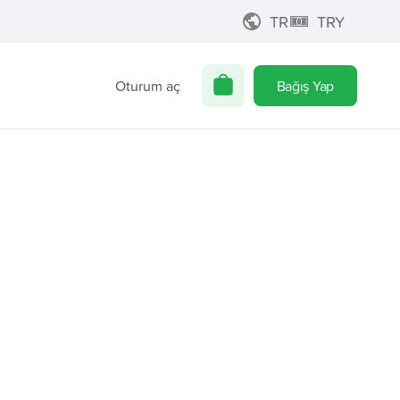
TR
TRY
Oturum aç
Bağış Yap