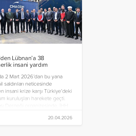
’den Lübnan’a 38
erlik insani yardım
a 2 Mart 2026’dan bu yana
il saldırıları neticesinde
n insani krize karşı Türkiye’deki
lum kuruluşları harekete geçti.
şı Derneği organizesinde, İHH
rdım Vakfı, Yetim Vakfı ve
20.04.2026
Çocukları Derneği tarafından
n ve içerisinde acil ihtiyaç
erinin bulunduğu 38