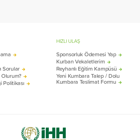
konteyne
mağduru 
Beyrut Li
HIZLI ULAŞ
lama
Sponsorluk Ödemesi Yap
Kurban Vekaletlerim
n Sorular
Reyhanlı Eğitim Kampüsü
ü Olurum?
Yeni Kumbara Talep / Dolu
Kumbara Teslimat Formu
i Politikası