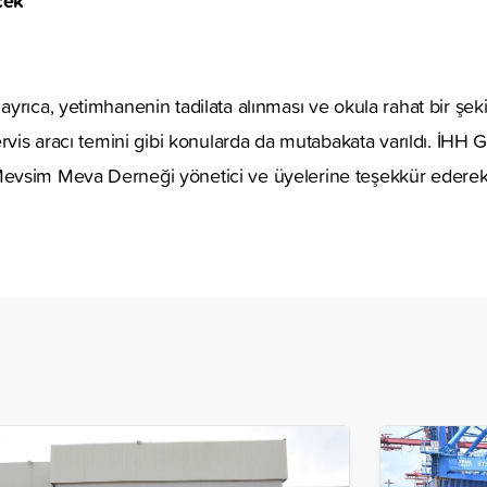
yrıca, yetimhanenin tadilata alınması ve okula rahat bir şek
ervis aracı temini gibi konularda da mutabakata varıldı. İHH 
vsim Meva Derneği yönetici ve üyelerine teşekkür ederek 