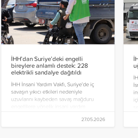
İHH’dan Suriye’deki engelli
İ
bireylere anlamlı destek: 228
u
elektrikli sandalye dağıtıldı
İH
İHH İnsani Yardım Vakfı, Suriye’de iç
İs
savaşın yıkıcı etkileri nedeniyle
in
uzuvlarını kaybeden savaş mağduru
iç
engellilere yönelik insani yardım
se
çalışmalarını aralıksız sürdürüyor. Vakıf,
İr
27.05.2026
yürütülen son projeyle Suriye’nin Şam,
t
Halep, Hama, Humus ve İdlib
tı
bölgelerinde zor şartlarda yaşayan