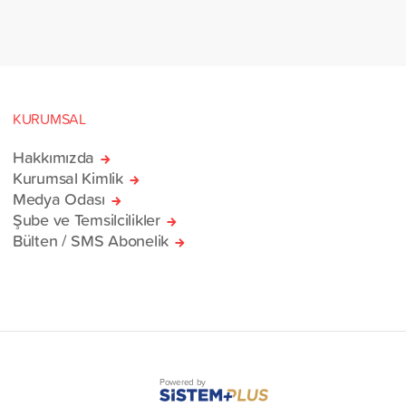
rlik yardım gemisi, savaş
sivillere umut olmak üzere
manı’na ulaştı.
KURUMSAL
Hakkımızda
Kurumsal Kimlik
Medya Odası
Şube ve Temsilcilikler
Bülten / SMS Abonelik
Powered by