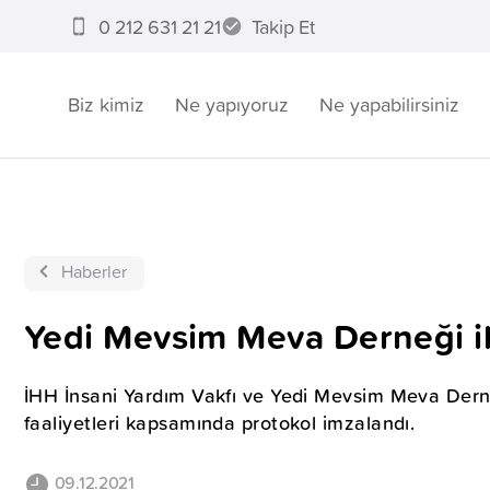
0 212 631 21 21
Takip Et
Biz kimiz
Ne yapıyoruz
Ne yapabilirsiniz
Haberler
Yedi Mevsim Meva Derneği il
İHH İnsani Yardım Vakfı ve Yedi Mevsim Meva Der
faaliyetleri kapsamında protokol imzalandı.
09.12.2021