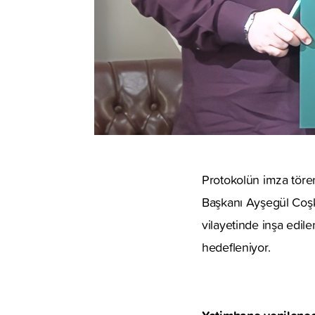
Protokolün imza tör
Başkanı Ayşegül Coşku
vilayetinde inşa edilen
hedefleniyor.
Yetimhane yenilene