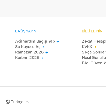
toplam 228 engelli bireye elektrikli
tekerlekli sandalye ulaştırdı.
BAĞIŞ YAPIN
BİLGİ EDİNİN
Acil Yardım Bağışı Yap
Zekat Hesap
Su Kuyusu Aç
KVKK
Ramazan 2026
Sıkça Sorula
Kurban 2026
Nasıl Gönüll
Bilgi Güvenliğ
Türkçe - ₺