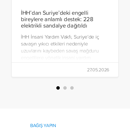
İHH’dan Suriye’deki engelli
bireylere anlamlı destek: 228
elektrikli sandalye dağıtıldı
İHH İnsani Yardım Vakfı, Suriye’de iç
savaşın yıkıcı etkileri nedeniyle
uzuvlarını kaybeden savaş mağduru
engellilere yönelik insani yardım
çalışmalarını aralıksız sürdürüyor. Vakıf,
27.05.2026
yürütülen son projeyle Suriye’nin Şam,
Halep, Hama, Humus ve İdlib
bölgelerinde zor şartlarda yaşayan
toplam 228 engelli bireye elektrikli
tekerlekli sandalye ulaştırdı.
BAĞIŞ YAPIN