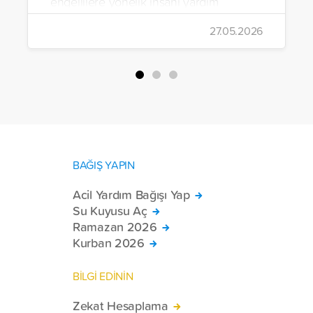
engellilere yönelik insani yardım
çalışmalarını aralıksız sürdürüyor. Vakıf,
27.05.2026
yürütülen son projeyle Suriye’nin Şam,
Halep, Hama, Humus ve İdlib
bölgelerinde zor şartlarda yaşayan
toplam 228 engelli bireye elektrikli
tekerlekli sandalye ulaştırdı.
BAĞIŞ YAPIN
Acil Yardım Bağışı Yap
Su Kuyusu Aç
Ramazan 2026
Kurban 2026
BİLGİ EDİNİN
Zekat Hesaplama