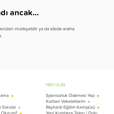
adı ancak…
enüleri inceleyebilir ya da sitede arama
z.
HIZLI ULAŞ
lama
Sponsorluk Ödemesi Yap
Kurban Vekaletlerim
n Sorular
Reyhanlı Eğitim Kampüsü
ü Olurum?
Yeni Kumbara Talep / Dolu