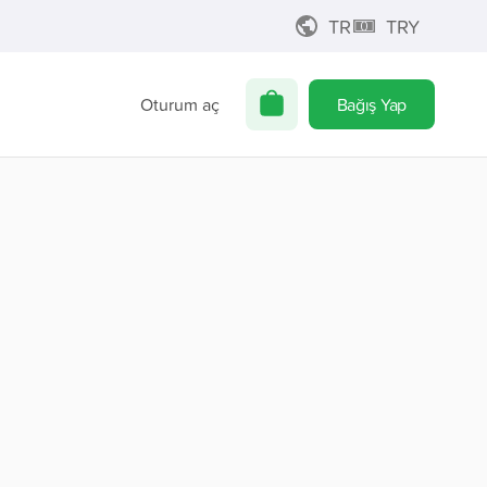
TR
TRY
Oturum aç
Bağış Yap