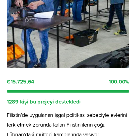
€15.725,64
100,00
%
1289 kişi bu projeyi destekledi
Filistin’de uygulanan işgal politikası sebebiyle evlerini
terk etmek zorunda kalan Filistinlilerin çoğu
Lübnan’daki mülteci kamplarında yaşıyor.