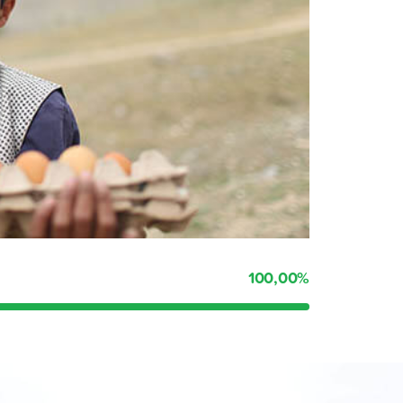
100,00
%