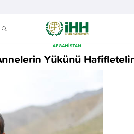
AFGANISTAN
nnelerin Yükünü Hafifletel