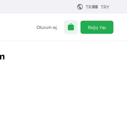
TR
TRY
Oturum aç
Bağış Yap
im