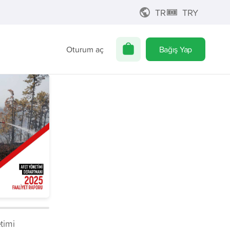
TR
TRY
Oturum aç
Bağış Yap
timi