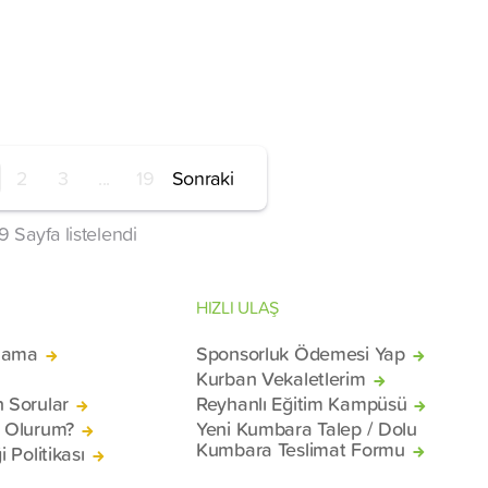
2
3
...
19
Sonraki
19
Sayfa listelendi
HIZLI ULAŞ
lama
Sponsorluk Ödemesi Yap
Kurban Vekaletlerim
n Sorular
Reyhanlı Eğitim Kampüsü
ü Olurum?
Yeni Kumbara Talep / Dolu
Kumbara Teslimat Formu
i Politikası