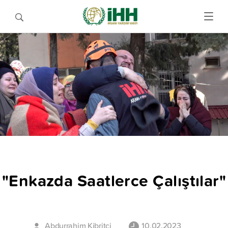
"Enkazda Saatlerce Çalıştılar"
Abdurrahim Kibritçi
10.02.2023