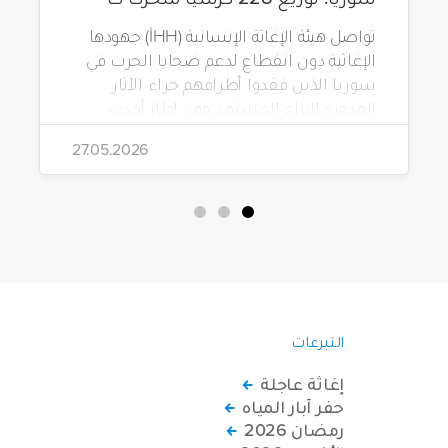
تواصل هيئة الإغاثة الإنسانية (İHH) جهودها
الإغاثية دون انقطاع لدعم ضحايا الحرب في
سوريا الذين فقدوا أطرافهم جراء الآثار
المدمرة للنزاع المستمر. وفي إطار أحدث
مشاريعها، قامت الهيئة بتوزيع 228 كرسياً
27.05.2026
متحركاً كهربائياً على أشخاص من ذوي
الاحتياجات الخاصة يعيشون في ظروف
قاسية بمناطق دمشق، وحلب، وحماة،
وحمص، وإدلب.
التبرعات
إغاثة عاجلة
حفر آبار المياه
رمضان 2026