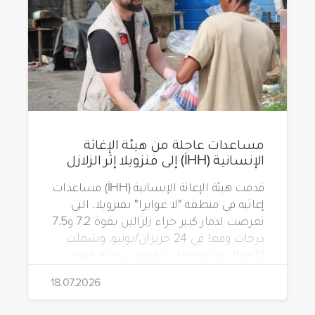
مساعدات عاجلة من هيئة الإغاثة
الإنسانية (İHH) إلى فنزويلا إثر الزلازل
قدمت هيئة الإغاثة الإنسانية (İHH) مساعدات
إغاثية في منطقة "لا غوايرا" بفنزويلا، التي
تعرضت لدمار كبير جراء زلزالين بقوة 7.2 و7.5
درجات وقعا في 24 حزيران/يونيو. وشملت
الأعمال توزيع وجبات طعام ساخنة، ومياه
شرب، وطرود غذائية، وحقائب مستلزمات
18.07.2026
نظافة.