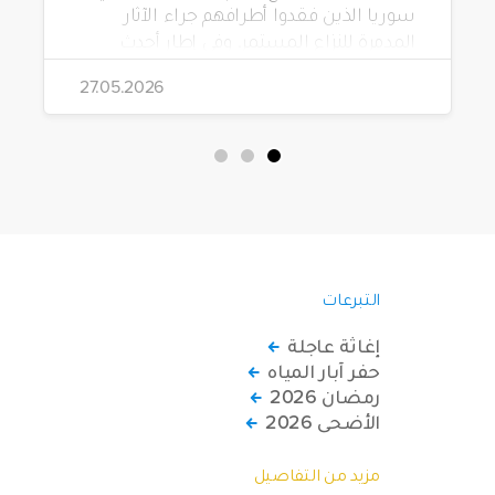
سوريا الذين فقدوا أطرافهم جراء الآثار
المدمرة للنزاع المستمر. وفي إطار أحدث
مشاريعها، قامت الهيئة بتوزيع 228 كرسياً
27.05.2026
متحركاً كهربائياً على أشخاص من ذوي
الاحتياجات الخاصة يعيشون في ظروف
قاسية بمناطق دمشق، وحلب، وحماة،
وحمص، وإدلب.
التبرعات
إغاثة عاجلة
حفر آبار المياه
رمضان 2026
الأضحى 2026
مزيد من التفاصيل