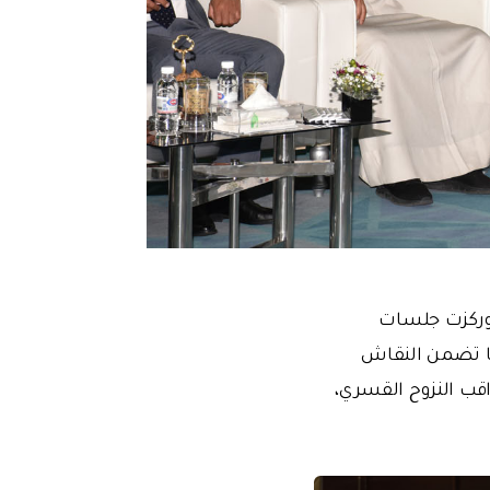
 وركزت جلسات
ما تضمن النقاش
قب النزوح القسري،