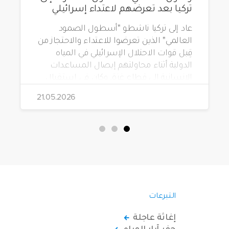
تركيا بعد تعرضهم لاعتداء إسرائيلي
عاد إلى تركيا ناشطو "أسطول الصمود
العالمي" الذين تعرضوا للاعتداء والاحتجاز من
قِبل قوات الاحتلال الإسرائيلي في المياه
الدولية أثناء محاولتهم إيصال المساعدات
الإنسانية إلى قطاع غزة. وكان في استقبال
الناشطين في مطار إسطنبول آلاف
21.05.2026
المواطنين.
التبرعات
إغاثة عاجلة
حفر آبار المياه