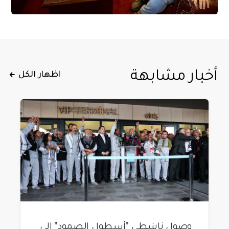
أخبار مشابهة
اظهار الكل
وصول ناشطي "أسطول الصمود" إلى