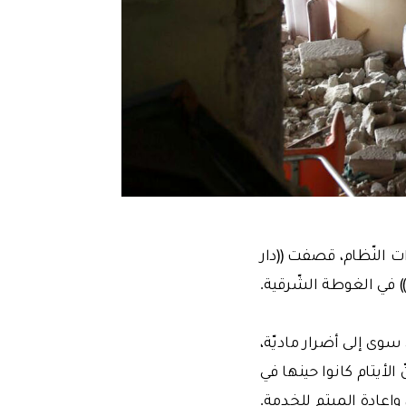
ات النّظام، قصفت ((دار
) في الغوطة الشّرقية.
بل 3 أشهر مضت، ولم يؤدّي سوى إلى أضرار ماديّة،
الأيتام كانوا حينها في
وإعادة الميتم للخدمة.