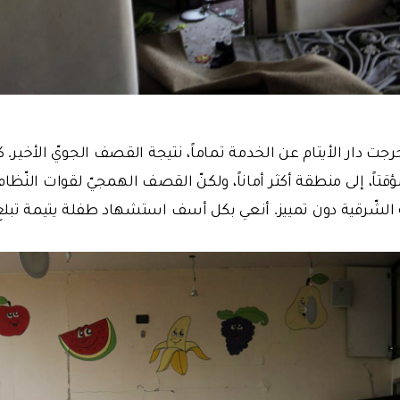
ر مؤقتاً، إلى منطقة أكثر أماناً، ولكنّ القصف الهمجيّ لقوات الن
لشّرقية دون تمييز. أنعي بكل أسف استشهاد طفلة يتيمة تبلغ من العم