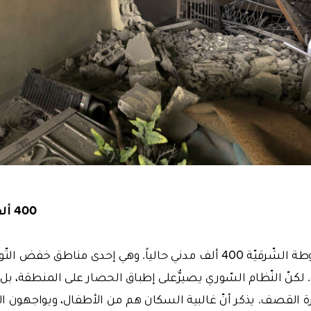
400 ألف مدني تحت الحصار
400 ألف مدني حالياً.
وهي إحدى مناطق خفض التّوتّر ا
 لكنّ النّظام السّوري يصيرُّعلى إطباق الحصار على المنطقة، ب
يرة القصف. يذكر أنّ غالبية السكان هم من الأطفال، ويواجهون 