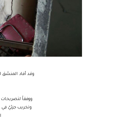
وقد أفاد المنسّق ال
وتخريب جزئيّ في ا
ا