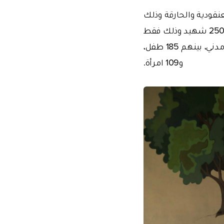
نقودية والحارقة وذلك
بحجة محاربة الإرهاب. وقد تجاوز عدد القتلى في الغوطة الواقعة تحت الحصار، نحو 250 شهيد وذلك فقط
خلال الثلاث أيام الأخيرة. في حين تجاوز عددهم خلال الشهور الثلاثة الماضية 700 مدني، بينهم 185 طفل،
و109 امرأة.