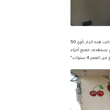
وأضاف يملك "لقد خرجت دار الأيتام عن الخدمة تماماً، نتيجة القصف الجويّ الأخير. كانت هذه الدار تأوي 50
ّظام يستهدف جميع أجزاء
ر 4 سنوات."