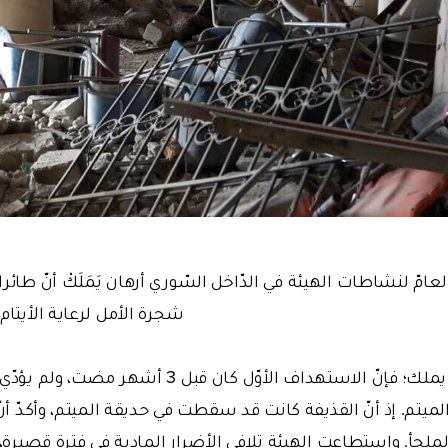
عامّ لنشاطات الهيئة في الدّاخل السّوري أرهان يَمَلَكْ أنّ طائر
شجرة الأمل لرعاية الأيتام)
ووفقاً لتصريحات يملك؛ فإنّ الاستهداف الأوّل كان ق
لميتم. إذ أنّ القذيفة كانت قد سقطت في حديقة الميتم، وأكدّ أنّ 
لملجأ. واستطاعت الهيئة تلافي الأضرار المادية في فترة قصيرة، 