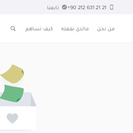
21 21 631 212 90+
تابعنا
من نحن
مالذي نفعله
كيف تساهم