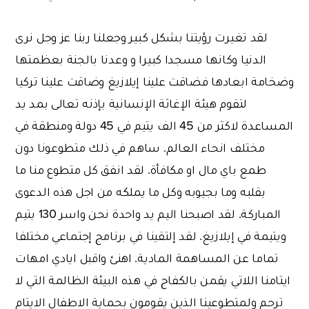
لقد تغيرت رؤيتنا بشكل كبير وجعلنا ربنا عز وجل نرى
الدنيا وكانها مسجدا كبيرا و وعدنا بالجنة بعظمتها
وضخامة ابعادها فضاقت علينا إيلازيغ وضاقت علينا تركيا
لتقوم هيئة الإغاثة الإنسانية بإذنه تعالى بمد يد
المساعدة لاكثر من 45 الف يتيم في 45 دولة ومنطقة في
مختلف انحاء العالم. ساهم في ذلك متطوعونا دون
طمع باي مال او مكافأة. لقد انفق كل متطوع منا ما
بقلبه وما بجيوبه وكل ما يملكه من اجل هذه الدعوى
المباركة. لقد اصبحنا اليم يد واحدة نحن واسر 130 يتيم
ويتيمة في إيلازيغ. لقد إلتقينا في برنامج إجتماعي مختلفا
تماما عن المساهمة المادية. اهنئ واقبل ايادي امهات
ايتامنا اللاتي يقمن بالكفاح في هذه البيئة الظالمة التي لا
ترحم ولمتطوعينا الذين يقومون بحماية الاطفال الايتام