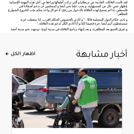
لقد
قامت
العائلات
القادمة
من
بريطانيا
و
التي
تركت
أطفالها
وراءها
من
أجل
هذه
المهمة
الإنسانية
بإظهار
حس
عال
من
المسؤولية،
و
يجب
علينا
نحن
أيضا
و
كمسلمين
أن
ندعم
أشقاءنا
في
فلسطين،
إذا
لم
يسمح
لهذه
القافلة
بالدخول
من
رفح،
أدعو
كل
واحد
منكم
يجب
للخروج
الشوارع
للتظاهر
''.
و
نادى
حكام
الدول
المسلمة
قائلا
: ''
و
أنادي
بالخصوص
الحكام
العرب،
إذا
سقطت
غزة،
ستسقطون
أنتم
أيضا
..
غزة
قضيتنا
كلنا،و
أنا
أنادي
الكل
لدعم
هذه
القافلة
..''
و
تفرق
الجمع
بعد
المظاهرة،
و
بعد
إنتهاء
برنامج
القافلة
في
مدينة
كونيا،
توجهت
نحو
مدينة
أضنة
.
أخبار مشابهة
اظهار الكل