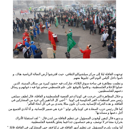
توجهت
القافلة
ليلا
إلى
مركز
سيلشوكلو
الثقافي،
حيث
افترشوا
أرض
الصالة
الرياضية
هناك،
و
ناموا
داخل
أكياس
النوم
التي
جلبوها
معهم
.
و
نظمت
مظاهرة
في
ساحة
سوق
الثلاثاء،
شاركت
فيه
حشود
كبيرة
من
سكان
المدينة،
الذين
حملوا
الإعلام
الفلسطينية،
و
قاموا
بالتوقيع
على
علم
فلسطيني
ضخم
بثوا
فيه
دعواتهم
و
رسائل
دعمهم
للفلسطينيين
.
و
خلال
المظاهرة
التي
خرجت
في
كونيا
لدعم
القضية
الفلسطينية
و
القافلة،
قال
لطيف
سيلفي
رئيس
منبر
المنظمات
الغير
الحكومية
في
كونيا
: ''
أحيي
كل
الذاهبين
إلى
غزة
من
المشاركين
في
القافلة
..
و
هذه
الحركة
الإنسانية
يجب
أن
تكون
مثالا
يحتذى
بي
في
كل
أنحاء
العالم
''.
كما
قال
رئيس
حزب
السعادة
في
كونيا
والي
تولو
: ''
غزة
هي
ضمير
الإنسانية،
و
أنا
أنادي
الجميع
من
أجل
دعمها
و
مساندتها
''.
و
بدوره
قال
كيفين
أوفودن
المسؤول
عن
تنظيم
القافلة
من
لندن
قال
: ''
لقد
استقبلنا
الأتراك
بحرارة
مشاعر
لا
توصف،
و
هم
حساسون
جدا
فيما
يتعلق
بالقضية
الفلسطينية
.
أما
بولنت
يلدرم
المسؤول
عن
تنظيم
أمور
القافلة
في
تركيا
فقد
حيى
المشاركين
في
القافلة
قائلا
: ''