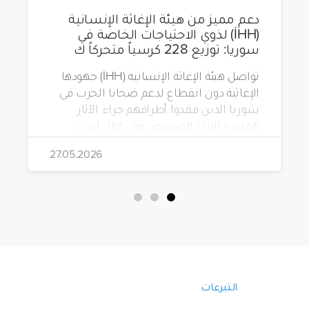
دعم مميز من هيئة الإغاثة الإنسانية
(İHH) لذوي الاحتياجات الخاصة في
سوريا: توزيع 228 كرسياً متحركاً ك
تواصل هيئة الإغاثة الإنسانية (İHH) جهودها
الإغاثية دون انقطاع لدعم ضحايا الحرب في
سوريا الذين فقدوا أطرافهم جراء الآثار
المدمرة للنزاع المستمر. وفي إطار أحدث
مشاريعها، قامت الهيئة بتوزيع 228 كرسياً
27.05.2026
متحركاً كهربائياً على أشخاص من ذوي
الاحتياجات الخاصة يعيشون في ظروف
قاسية بمناطق دمشق، وحلب، وحماة،
وحمص، وإدلب.
التبرعات