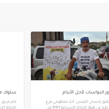
ور الدواسات لأجل الأيتام
سلوك مثا
طلق إحسان كيليش؛ أحد متطوعي فرع
قام فريق 
ملاطيا في هيئة الإغاثة الإنسانية IHH من