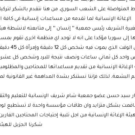
المتواصلة على الشعب السوري. من هنا نتقدم بالشكر لتركيا
الإغاثة الإنسانية لما تقدمه من مساعدات إنسانية في كافة 
يرة الشريف رئيس جمعية '' إنسان '' إلى متابعته لانشطة هيئة 
ا إلى سوريا مؤكدا على انه لا توجد اي منظمة اخرى تقوم بمسا
واحد كل ثماني ساعات ونصف نتيجة للبرد وشخص كل عشرة
 الإغاثة الإنسانية من تقديم مساعداتها للمحتاجين والمظلوم
م البشعة. لذلك فإننا نستنكر بشدة المداهمة غير القانونية ل
ار سيد حسن عضو جمعية شام شريف الإنسانية للتعليم والثقافة
اقمت بشكل متزايد وان طاقات مؤسسة واحدة لا تستطيع لوحد
يئة الإغاثة الإنسانية من اجل تلبية إحتياجات المحتاجين الفار
شكرنا الجزيل للهيئ