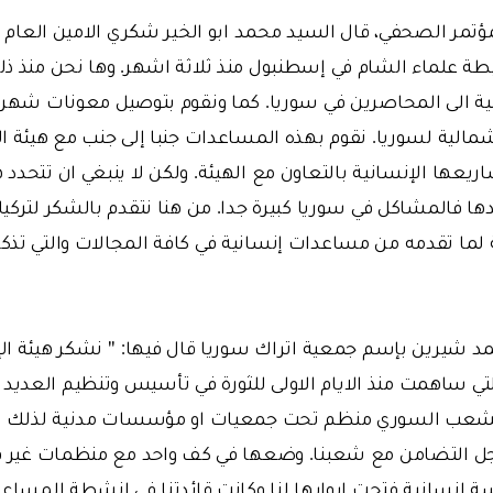
ؤتمر الصحفي، قال السيد محمد ابو الخير شكري الامين العام لر
ة علماء الشام في إسطنبول منذ ثلاثة اشهر. وها نحن منذ ذل
مالية لسوريا. نقوم بهذه المساعدات جنبا إلى جنب مع هيئة الإ
اريعها الإنسانية بالتعاون مع الهيئة. ولكن لا ينبغي ان تتحد
حدها فالمشاكل في سوريا كبيرة جدا. من هنا نتقدم بالشكر لتركي
ية لما تقدمه من مساعدات إنسانية في كافة المجالات والتي تذك
د شيرين بإسم جمعية اتراك سوريا قال فيها: '' نشكر هيئة الإ
لتي ساهمت منذ الايام الاولى للثورة في تأسيس وتنظيم العدي
الشعب السوري منظم تحت جمعيات او مؤسسات مدنية لذلك نشك
ل التضامن مع شعبنا. وضعها في كف واحد مع منظمات غير قا
 إنسانية فتحت ابوابها لنا وكانت قائدتنا في انشطة المساعدا