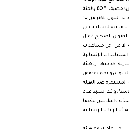
الإنسانية في سبيل العمل على تقديم المعونات الإنسانية للاماكن الداخلية في سوريا مضيفا: '' 80 بالمئة
من المعونات التي تلقيناها كانت من هيئة الإغاثة الإنسانية. لقد قامت الهيئة بمد يد العون لاكثر من 10
ون نسمة. كما وهناك حاجة ماسة للاسلحة حتى
ي العنوان الصحيح فمثل
ة إلا من اجل مساعدات
 المساعدات الإنسانية
رية اكد فيها ان هيئة
السوري وانهم يقومون
 المستمرة ضد الهيئة
اسد". واكد السيد غنام
لغذاء والملابس مقدما
يئة الإغاثة الإنسانية
رب من عامين مع هيئة