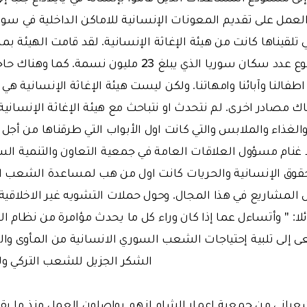
ملايين سوري من مجموع عدد سكان سوريا الذي يبلغ 23 ملي
اطفالنا وآبائنا وامهاتنا. ولكن ليست هيئة الإغاثة الإنسانية ه
اك مصادر اخرى. لم نتحدث او نتباحث مع هيئة الإغاثة الإنساني
الغذاء والملابس والتي كانت اول الأبواب التي طرقناها من أجل
غنام مسؤول العلاقات العامة في جمعية التعاون والتنمية السو
 وحقوق الإنسانية والحريات كانت اول من هب لمساعدة الشعب 
لمشاريع في هذا المجال. وحول حملات التشويه غير الاخلاقية
ا: '' وأتساءل عما إذا كان وراء كل ما يحدث مؤامرة من نظام ال
ى إلى تلبية إحتياجات الشعب السوري الانسانية من المأوى وا
الشكر الجزيل للشعب التركي وله
شعباني من جمعية إعمار الشام انهم يواصلون العمل منذ ما يق