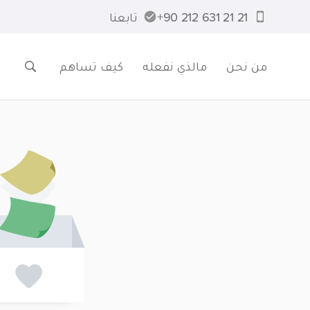
21 21 631 212 90+
تابعنا
من نحن
مالذي نفعله
كيف تساهم