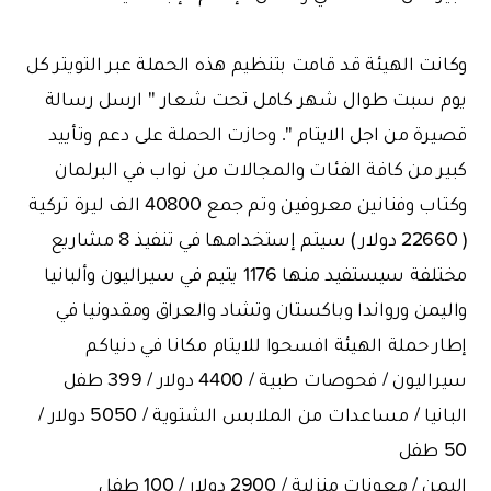
وكانت الهيئة قد قامت بتنظيم هذه الحملة عبر التويتر كل
يوم سبت طوال شهر كامل تحت شعار '' ارسل رسالة
قصيرة من اجل الايتام ''. وحازت الحملة على دعم وتأييد
كبير من كافة الفئات والمجالات من نواب في البرلمان
وكتاب وفنانين معروفين وتم جمع 40800 الف ليرة تركية
( 22660 دولار ) سيتم إستخدامها في تنفيذ 8 مشاريع
مختلفة سيستفيد منها 1176 يتيم في سيراليون وألبانيا
واليمن ورواندا وباكستان وتشاد والعراق ومقدونيا في
إطار حملة الهيئة افسحوا للايتام مكانا في دنياكم
سيراليون / فحوصات طبية / 4400 دولار / 399 طفل
البانيا / مساعدات من الملابس الشتوية / 5050 دولار /
50 طفل
اليمن / معونات منزلية / 2900 دولار / 100 طفل