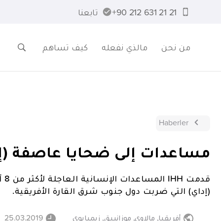
21 21 631 212 90+
تابعنا
من نحن
مالذي نفعله
كيف تساهم
Haberler
مساعدات إلى ضحايا عاصفة (إد
(إداي) التي ضربت دول جنوب شرق القارة الأفريقية.
أفريقيا
,
مالاوي
,
موزانبيق
,
زيمبابوي
25.03.2019