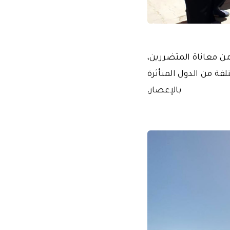
من معاناة المتضررين،
و500 شخص في مناطق مختلفة من الدول المتأثرة
بالإعصار.