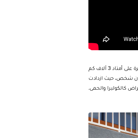
وكانت عاصفة (إداي) قد اجتاحت كلاً من مالاوي والموزمبيق وزيمبابوي مخلفة أضراراً كبيرة على أمتاد 3 آلاف كم
حو مليون شخص، حيث ازدادت
راض كالكوليرا والحمى.