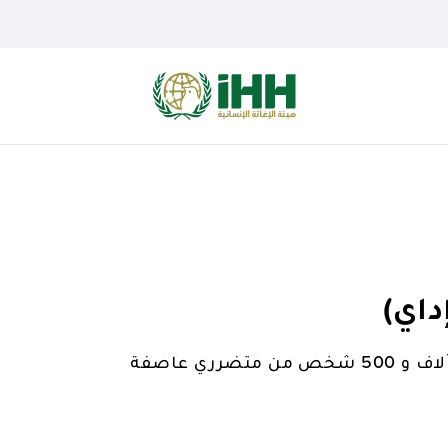
اي)
قدمت IHH المساعدات الإنسانية العاجلة لأكثر من 8 آلاف و 500 شخص من متضرري عاصفة