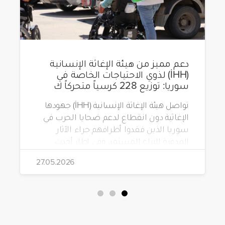
دعم مميز من هيئة الإغاثة الإنسانية
(İHH) لذوي الاحتياجات الخاصة في
سوريا: توزيع 228 كرسياً متحركاً ك
تواصل هيئة الإغاثة الإنسانية (İHH) جهودها
الإغاثية دون انقطاع لدعم ضحايا الحرب في
سوريا الذين فقدوا أطرافهم جراء الآثار
المدمرة للنزاع المستمر. وفي إطار أحدث
مشاريعها، قامت الهيئة بتوزيع 228 كرسياً
27.05.2026
متحركاً كهربائياً على أشخاص من ذوي
الاحتياجات الخاصة يعيشون في ظروف
قاسية بمناطق دمشق، وحلب، وحماة،
وحمص، وإدلب.