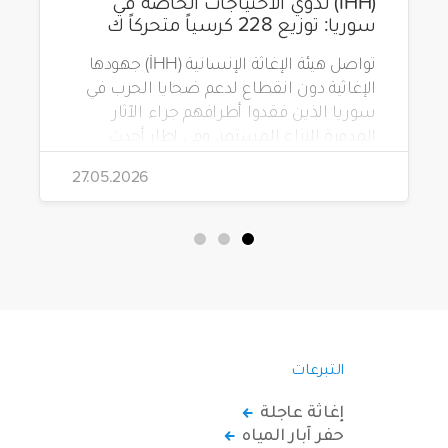
(İHH) لذوي الاحتياجات الخاصة في
سوريا: توزيع 228 كرسياً متحركاً ك
تواصل هيئة الإغاثة الإنسانية (İHH) جهودها
الإغاثية دون انقطاع لدعم ضحايا الحرب في
سوريا الذين فقدوا أطرافهم جراء الآثار
المدمرة للنزاع المستمر. وفي إطار أحدث
مشاريعها، قامت الهيئة بتوزيع 228 كرسياً
27.05.2026
متحركاً كهربائياً على أشخاص من ذوي
الاحتياجات الخاصة يعيشون في ظروف
قاسية بمناطق دمشق، وحلب، وحماة،
وحمص، وإدلب.
التبرعات
إغاثة عاجلة
حفر آبار المياه