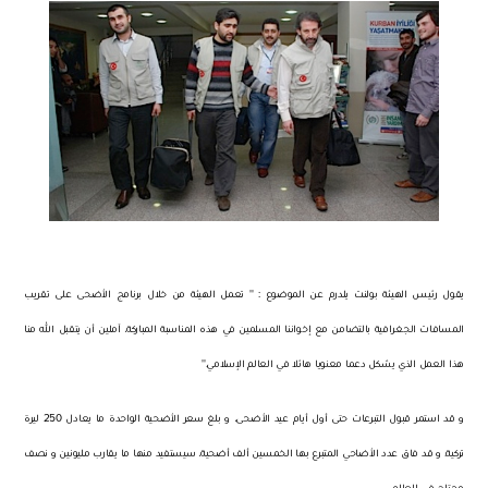
يقول رئيس الهيئة بولنت يلدرم عن الموضوع
: ''
تعمل الهيئة من خلال برنامج الأضحى على تقريب
المسافات الجغرافية بالتضامن مع إخواننا المسلمين في هذه المناسبة المباركة، آملين أن يتقبل الله منا
هذا العمل الذي يشكل دعما معنويا هائلا في العالم الإسلامي
.''
و قد استمر قبول التبرعات حتى أول أيام عيد الأضحى، و بلغ سعر الأضحية الواحدة ما يعادل
250
ليرة
تركية
.
و قد فاق عدد الأضاحي المتبرع بها الخمسين ألف أضحية، سيستفيد منها ما يقارب مليونين و نصف
محتاج في العالم
.