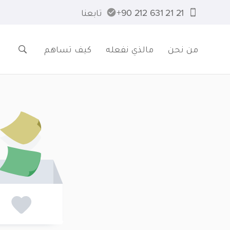
21 21 631 212 90+
تابعنا
من نحن
مالذي نفعله
كيف تساهم