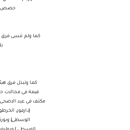
حصص الاضاحي التي تم
كما ولم تنسى فرق 
بلغ ع
كما وتبذل فرق هيئة
قيمة في مجالات حفر
مكثف في عيد الاضحى ال
(دارفور، الخرطو
الوسطى) وبوركي
الوسطى ) وبوليفيا