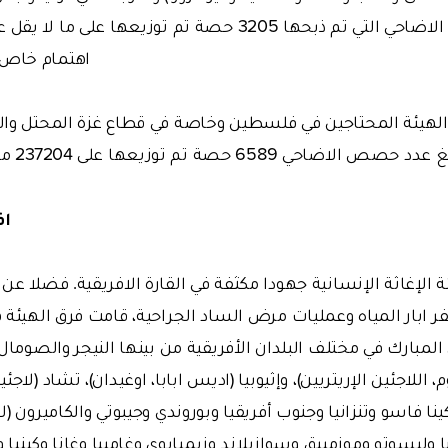
 ذبحها 3205 حصة تم توزيعها على ما لا يقل عن 115380 لاجئ سوري
اهتمام خاص 
الهيئة المحتاجين في فلسطين وخاصة في قطاع غزة المحتل وال
دد حصص الاضاحي 6589 حصة تم توزيعها على 237204 محتاج من الفلسطينيين
اف
 الإغاثة الإنسانية جهودا مكثفة في القارة الافريقية. فضلا عن
 ابار المياه وعمليات مرض الساد الجراحية، قامت فرق الهيئة 
مبارك في مختلف البلدان الأفريقية من بينها النيجر والصومال 
م، اللاجئين الإريتريين)، وإثيوبيا (اديس ابابا، اوغيدان)، تشاد (لا
نا فاسو وتنزانيا وجنوب أفريقيا وبوروندي وجيبوتي والكاميرون (ل
 وليسوتو وموزمبيق وسوازيلاند وزيمبابوي وغامبيا وغانا وكينيا و