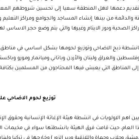
تقديم دعمها لاهل المنطقة سعيا إلى تحسين شروطهم المع
 والدائمة من بينها إنشاء المساجد والجوامع ومراكز التعليم و
اكز الصحية ودور الايتام وغيرها والتي يتم وضع حجر الاساس لها
بانشطة ذبح الاضاحي وتوزيع لحومها بشكل اساسي في مناطق ا
لسطين والعراق ولبنان والأردن وباتاني وميانمار ومورو وباكس
لى المناطق التي يعيش فيها المحتاجون من المسلمين بكثافة او
توزيع لحوم الاضاحي على
ين اهم الاولويات في انشطة هيئة الإغاثة الإنسانية وحقوق الإ
ا العام. حيث قامت فرق الهيئة بانشطتها سواء في مخيمات الل
ق وحلاب وحماة واللاذقية ودير الزور ) وخارجها في تركيا ولبنان