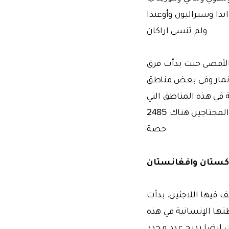
اندا وسيراليون وأوغندا
ولم تنسى اراكان
الأقصى حيث بدأت فرق
انمار وفي بعض مناطق
 في هذه المناطق التي
تضررت سابقا بسبب الفيضانات. وبلغت عدد حصص الاضاحي التي تم توزيعها على المحتاجين هناك 2485
حصة
اكستان وافغانستان
ف فيها اللاجئين. بدأت
تها الإنسانية في هذه
 ايضا بذبح عدد محدد