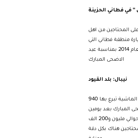
'' في فطاني الحزينة
وتوزيع لحومها على المحتاجين من اهل
رة منطقة فطاني التي
يعيش فيها المسلمين الملاوي وتفقد الاوضاع فيها في إطار انشطة الهيئة لعام 2014 بمناسبة عيد
الاضحى المبارك
نيبال: بلد القيود
قامت هيئة الإغاثة الإنسانية وحقوق الإنسان والحريات بتوصيل لحوم اضاحي 120 من الماشية تبرع بها 940
حى المبارك بعد يومين
من تركيا. يعيش ما يقرب من 95% من المسلمين في نيبال والذين يبلغ عددهم حوالي مليون و200 الف
محتاجين هناك بكل دقة
وعناية