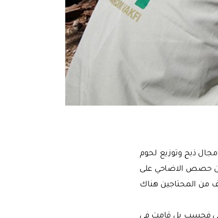
مجال ذبح وتوزيع لحوم
 في 5 قارات، حيث تم ذبح وتوزيع لحوم 45018 حصة من حصص الاضاحي على
احي فحسب بل قامت في