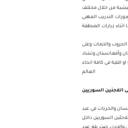
يشية من خلال مختلف
دورات التدريب المهني
 اثناء زيارات المنطقة
لحروب والازمات وعلى
تان وأفغانستان وتشاد
 اقلية في كافة انحاء
العالم
 اللاجئين السوريين
نسان والحريات في عيد
اجئين السوريين داخل
 والاردن. حيث بلغ عدد