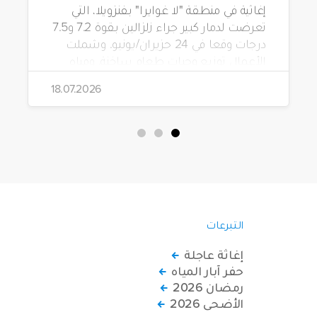
إغاثية في منطقة "لا غوايرا" بفنزويلا، التي
تعرضت لدمار كبير جراء زلزالين بقوة 7.2 و7.5
درجات وقعا في 24 حزيران/يونيو. وشملت
الأعمال توزيع وجبات طعام ساخنة، ومياه
شرب، وطرود غذائية، وحقائب مستلزمات
18.07.2026
نظافة.
التبرعات
إغاثة عاجلة
حفر آبار المياه
رمضان 2026
الأضحى 2026