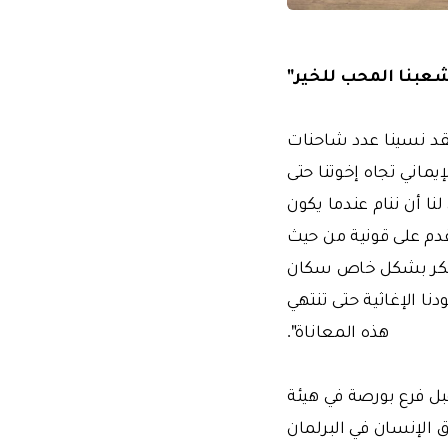
عبنا المحب للخير
"
"لقد نسينا عدد شاحنات
إيماني تجاه إخوتنا حتى
نا أن ننام عندما يكون
تتقدم على قونية من حيث
نشكر بشكل خاص سكان
، نرسل 7 شاحنات، ولن تنتهي جهودنا الإغاثية حتى تنتهي
هذه المعاناة".
ن قبل فرع بورصة في هيئة
 حقوق الإنسان في البرلمان