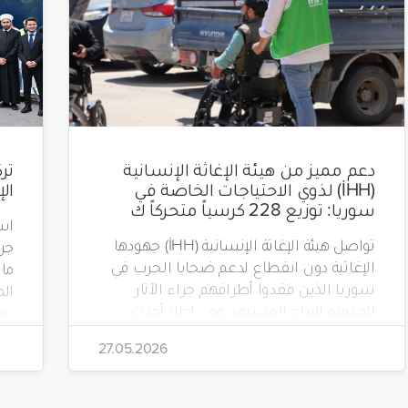
دعم مميز من هيئة الإغاثة الإنسانية
(İHH) لذوي الاحتياجات الخاصة في
ال
سوريا: توزيع 228 كرسياً متحركاً ك
است
تواصل هيئة الإغاثة الإنسانية (İHH) جهودها
الإغاثية دون انقطاع لدعم ضحايا الحرب في
سوريا الذين فقدوا أطرافهم جراء الآثار
الم
المدمرة للنزاع المستمر. وفي إطار أحدث
مشاريعها، قامت الهيئة بتوزيع 228 كرسياً
تضم
27.05.2026
متحركاً كهربائياً على أشخاص من ذوي
الاحتياجات الخاصة يعيشون في ظروف
قاسية بمناطق دمشق، وحلب، وحماة،