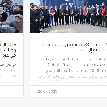
تركيا ترسل 38 حاوية من المساعدات
إنسانية إلى لبنان
في غزة
جابةً للأزمة الإنسانية المتفاقمة في لبنان
جراء تصاعد الهجمات الإسرائيلية منذ 2
مشاريعها 
مارس 2026، تحركت منظمات المجتمع
دني التركية لمد يد العون. ووصلت إلى مرفأ
في قطاع غ
بيروت سفينة مساعدات تحمل 38 حاوية
 مواد إغاثية عاجلة، بتنظيم من جمعية
20.04.2026
"صدقة طاشي" (Sadakataşı) وبالتعاون مع
هيئة الإغاثة الإنسانية (İHH)، ووقف الأيتام
(Yetim Vakfı)، وجمعية أطفال الأرض