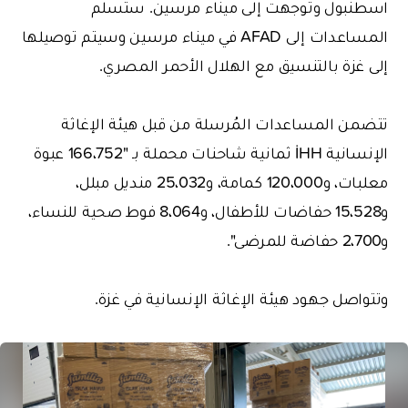
اسطنبول وتوجهت إلى ميناء مرسين. ستسلم
المساعدات إلى AFAD في ميناء مرسين وسيتم توصيلها
إلى غزة بالتنسيق مع الهلال الأحمر المصري.
تتضمن المساعدات المُرسلة من قبل هيئة الإغاثة
الإنسانية İHH ثمانية شاحنات محملة بـ "166،752 عبوة
معلبات، و120،000 كمامة، و25،032 منديل مبلل،
و15،528 حفاضات للأطفال، و8،064 فوط صحية للنساء،
و2،700 حفاضة للمرضى".
وتتواصل جهود هيئة الإغاثة الإنسانية في غزة.