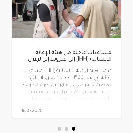
مساعدات عاجلة من هيئة الإغاثة
الإنسانية (İHH) إلى فنزويلا إثر الزلازل
قدمت هيئة الإغاثة الإنسانية (İHH) مساعدات
إغاثية في منطقة "لا غوايرا" بفنزويلا، التي
تعرضت لدمار كبير جراء زلزالين بقوة 7.2 و7.5
درجات وقعا في 24 حزيران/يونيو. وشملت
الأعمال توزيع وجبات طعام ساخنة، ومياه
شرب، وطرود غذائية، وحقائب مستلزمات
18.07.2026
نظافة.