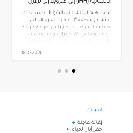
الإنسانية (İHH) إلى فنزويلا إثر الزلازل
قدمت هيئة الإغاثة الإنسانية (İHH) مساعدات
إغاثية في منطقة "لا غوايرا" بفنزويلا، التي
تعرضت لدمار كبير جراء زلزالين بقوة 7.2 و7.5
درجات وقعا في 24 حزيران/يونيو. وشملت
الأعمال توزيع وجبات طعام ساخنة، ومياه
شرب، وطرود غذائية، وحقائب مستلزمات
18.07.2026
نظافة.
التبرعات
إغاثة عاجلة
حفر آبار المياه